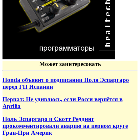
Может заинтересовать
Honda объявит о подписании Поля Эспаргаро
перед ГП Испании
Пернат: Не удивлюсь, если Росси вернётся в
Aprilia
Поль Эспаргаро и Скотт Реддинг
прокомментировали аварию на первом круге
Гран-При Америк