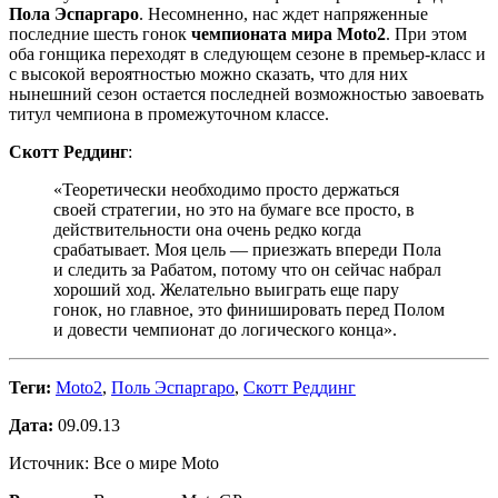
Пола Эспаргаро
. Несомненно, нас ждет напряженные
последние шесть гонок
чемпионата мира Moto2
. При этом
оба гонщика переходят в следующем сезоне в премьер-класс и
с высокой вероятностью можно сказать, что для них
нынешний сезон остается последней возможностью завоевать
титул чемпиона в промежуточном классе.
Скотт Реддинг
:
«Теоретически необходимо просто держаться
своей стратегии, но это на бумаге все просто, в
действительности она очень редко когда
срабатывает. Моя цель — приезжать впереди Пола
и следить за Рабатом, потому что он сейчас набрал
хороший ход. Желательно выиграть еще пару
гонок, но главное, это финишировать перед Полом
и довести чемпионат до логического конца».
Теги:
Moto2
,
Поль Эспаргаро
,
Скотт Реддинг
Дата:
09.09.13
Источник: Все о мире Moto