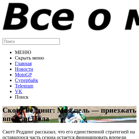
МЕНЮ
Скрыть меню
Главная
Новости
MotoGP
Супербайк
Telegram
VK
Поиск
Скотт Реддинг: Моя цель — приезжать
впереди Пола
Скотт Реддинг рассказал, что его единственной стратегией на
оставшуюся часть сезона остается финишировать впереди