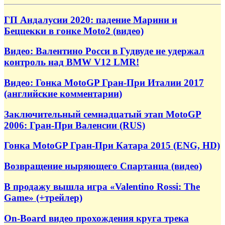
ГП Андалусии 2020: падение Марини и
Беццекки в гонке Moto2 (видео)
Видео: Валентино Росси в Гудвуде не удержал
контроль над BMW V12 LMR!
Видео: Гонка MotoGP Гран-При Италии 2017
(английские комментарии)
Заключительный семнадцатый этап MotoGP
2006: Гран-При Валенсии (RUS)
Гонка MotoGP Гран-При Катара 2015 (ENG, HD)
Возвращение ныряющего Спартанца (видео)
В продажу вышла игра «Valentino Rossi: The
Game» (+трейлер)
On-Board видео прохождения круга трека