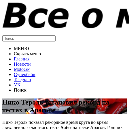
МЕНЮ
Скрыть меню
Главная
Новости
MotoGP
Супербайк
Telegram
VK
Поиск
Нико Тероль установил рекорд на
тестах в Арагоне
Нико Тероль показал рекордное время круга во время
двухдневного частного теста
Suter
на треке Арагон. Гонщик