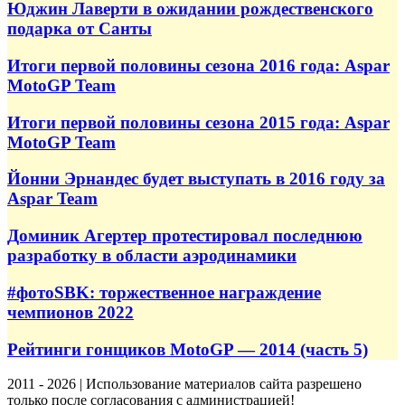
Юджин Лаверти в ожидании рождественского
подарка от Санты
Итоги первой половины сезона 2016 года: Aspar
MotoGP Team
Итоги первой половины сезона 2015 года: Aspar
MotoGP Team
Йонни Эрнандес будет выступать в 2016 году за
Aspar Team
Доминик Агертер протестировал последнюю
разработку в области аэродинамики
#фотоSBK: торжественное награждение
чемпионов 2022
Рейтинги гонщиков MotoGP — 2014 (часть 5)
2011 - 2026 | Использование материалов сайта разрешено
только после согласования с администрацией!