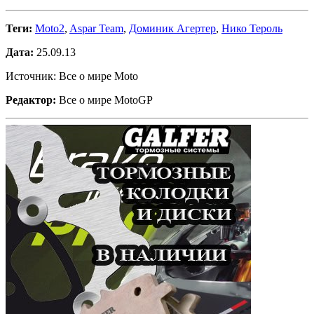
Теги:
Moto2
,
Aspar Team
,
Доминик Агертер
,
Нико Тероль
Дата:
25.09.13
Источник: Все о мире Moto
Редактор:
Все о мире MotoGP