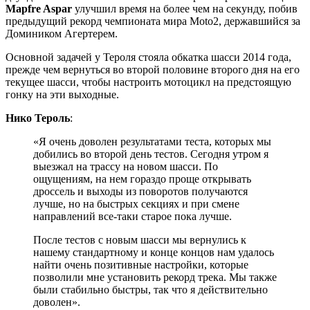
Mapfre Aspar
улучшил время на более чем на секунду, побив
предыдущий рекорд чемпионата мира Moto2, державшийся за
Домиником Агертерем
.
Основной задачей у Тероля стояла обкатка шасси 2014 года,
прежде чем вернуться во второй половине второго дня на его
текущее шасси, чтобы настроить мотоцикл на предстоящую
гонку на эти выходные.
Нико Тероль
:
«Я очень доволен результатами теста, которых мы
добились во второй день тестов. Сегодня утром я
выезжал на трассу на новом шасси. По
ощущениям, на нем гораздо проще открывать
дроссель и выходы из поворотов получаются
лучше, но на быстрых секциях и при смене
направлений все-таки старое пока лучше.
После тестов с новым шасси мы вернулись к
нашему стандартному и конце концов нам удалось
найти очень позитивные настройки, которые
позволили мне установить рекорд трека. Мы также
были стабильно быстры, так что я действительно
доволен».