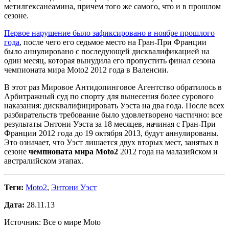
метилгексанеамина, причем того же самого, что и в прошлом
сезоне
.
Первое нарушение было зафиксировано в ноябре прошлого
года
, после чего его седьмое место на Гран-При Франции
было аннулировано с последующей дисквалификацией на
один месяц, которая вынудила его пропустить финал сезона
чемпионата мира Moto2 2012 года в Валенсии.
В этот раз Мировое Антидопинговое Агентство обратилось в
Арбитражный суд по спорту для вынесения более сурового
наказания: дисквалифицировать Уэста на два года. После всех
разбирательств требование было удовлетворено частично: все
результаты Энтони Уэста за 18 месяцев, начиная с Гран-При
Франции 2012 года до 19 октября 2013, будут аннулированы.
Это означает, что Уэст лишается двух вторых мест, занятых в
сезоне
чемпионата мира Moto2
2012 года на малазийском и
австралийском этапах.
Теги:
Moto2
,
Энтони Уэст
Дата:
28.11.13
Источник: Все о мире Moto