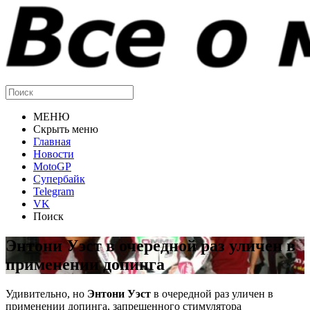
МЕНЮ
Скрыть меню
Главная
Новости
MotoGP
Супербайк
Telegram
VK
Поиск
Энтони Уэст в очередной раз уличен в
применении допинга
Удивительно, но
Энтони Уэст
в очередной раз уличен в
применении допинга, запрещенного стимулятора