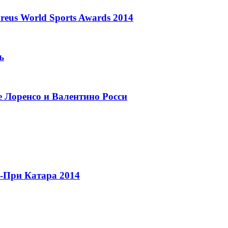
eus World Sports Awards 2014
ь
е Лоренсо и Валентино Росси
н-При Катара 2014