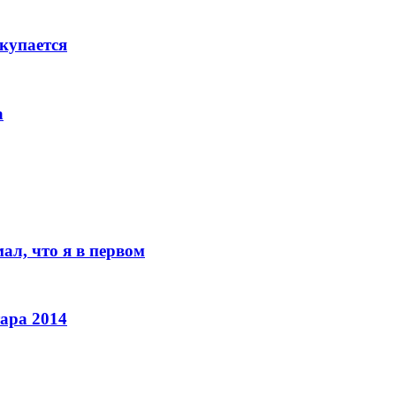
окупается
а
ал, что я в первом
ара 2014