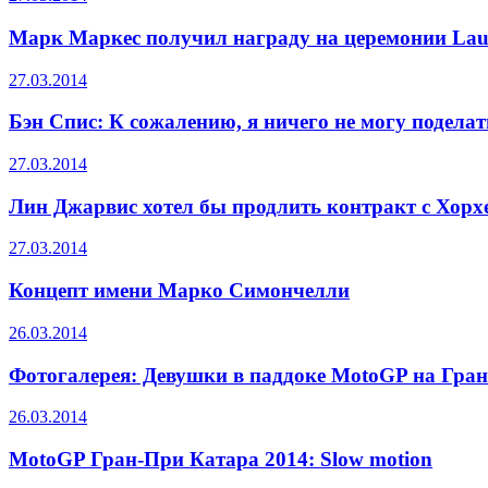
Марк Маркес получил награду на церемонии Laur
27.03.2014
Бэн Спис: К сожалению, я ничего не могу поделат
27.03.2014
Лин Джарвис хотел бы продлить контракт с Хорх
27.03.2014
Концепт имени Марко Симончелли
26.03.2014
Фотогалерея: Девушки в паддоке MotoGP на Гра
26.03.2014
MotoGP Гран-При Катара 2014: Slow motion