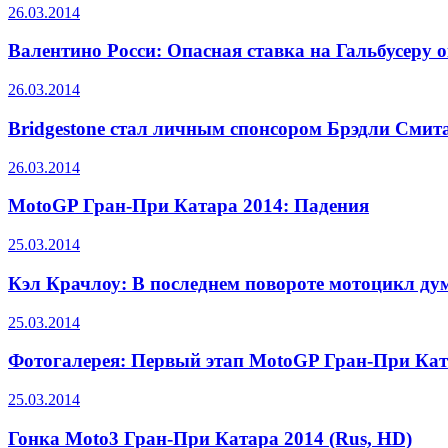
26.03.2014
Валентино Росси: Опасная ставка на Гальбусеру 
26.03.2014
Bridgestone стал личным спонсором Брэдли Смит
26.03.2014
MotoGP Гран-При Катара 2014: Падения
25.03.2014
Кэл Крачлоу: В последнем повороте мотоцикл дум
25.03.2014
Фотогалерея: Первый этап MotoGP Гран-При Кат
25.03.2014
Гонка Moto3 Гран-При Катара 2014 (Rus, HD)