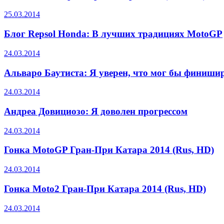
25.03.2014
Блог Repsol Honda: В лучших традициях MotoGP
24.03.2014
Альваро Баутиста: Я уверен, что мог бы финиши
24.03.2014
Андреа Довициозо: Я доволен прогрессом
24.03.2014
Гонка MotoGP Гран-При Катара 2014 (Rus, HD)
24.03.2014
Гонка Moto2 Гран-При Катара 2014 (Rus, HD)
24.03.2014