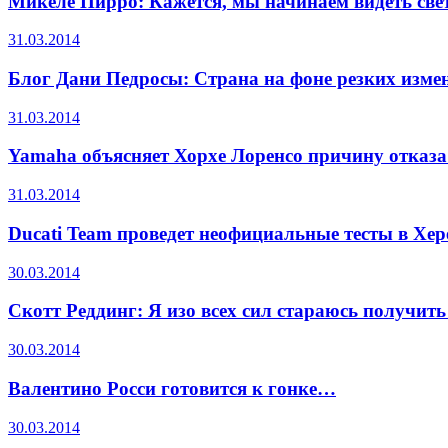
Микеле Пирро: Кажется, мы начинаем видеть свет
31.03.2014
Блог Дани Педросы: Страна на фоне резких изме
31.03.2014
Yamaha объясняет Хорхе Лоренсо причину отказа
31.03.2014
Ducati Team проведет неофициальные тесты в Хер
30.03.2014
Скотт Реддинг: Я изо всех сил стараюсь получит
30.03.2014
Валентино Росси готовится к гонке…
30.03.2014