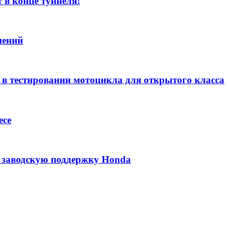
 в конце туннеля!
нений
 в тестировании мотоцикла для открытого класса
есе
ь заводскую поддержку Honda