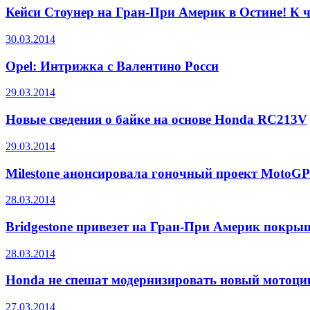
Кейси Стоунер на Гран-При Америк в Остине! К ч
30.03.2014
Opel: Интрижка с Валентино Росси
29.03.2014
Новые сведения о байке на основе Honda RC213V
29.03.2014
Milestone анонсировала гоночный проект MotoGP
28.03.2014
Bridgestone привезет на Гран-При Америк покры
28.03.2014
Honda не спешат модернизировать новый мотоц
27.03.2014