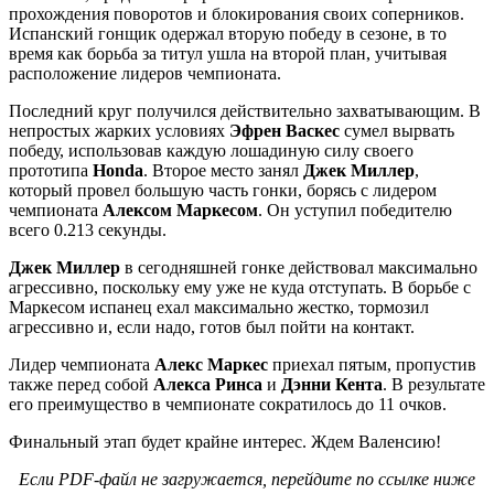
прохождения поворотов и блокирования своих соперников.
Испанский гонщик одержал вторую победу в сезоне, в то
время как борьба за титул ушла на второй план, учитывая
расположение лидеров чемпионата.
Последний круг получился действительно захватывающим. В
непростых жарких условиях
Эфрен Васкес
сумел вырвать
победу, использовав каждую лошадиную силу своего
прототипа
Honda
. Второе место занял
Джек Миллер
,
который провел большую часть гонки, борясь с лидером
чемпионата
Алексом Маркесом
. Он уступил победителю
всего 0.213 секунды.
Джек Миллер
в сегодняшней гонке действовал максимально
агрессивно, поскольку ему уже не куда отступать. В борьбе с
Маркесом испанец ехал максимально жестко, тормозил
агрессивно и, если надо, готов был пойти на контакт.
Лидер чемпионата
Алекс Маркес
приехал пятым, пропустив
также перед собой
Алекса Ринса
и
Дэнни Кента
. В результате
его преимущество в чемпионате сократилось до 11 очков.
Финальный этап будет крайне интерес. Ждем Валенсию!
Если PDF-файл не загружается, перейдите по ссылке ниже