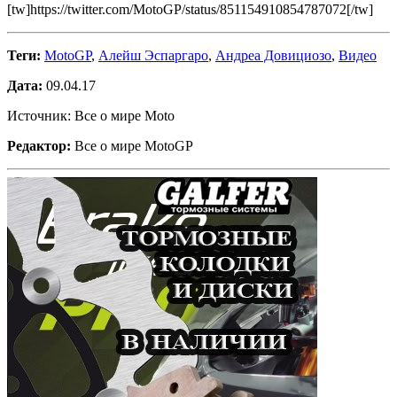
[tw]https://twitter.com/MotoGP/status/851154910854787072[/tw]
Теги:
MotoGP
,
Алейш Эспаргаро
,
Андреа Довициозо
,
Видео
Дата:
09.04.17
Источник: Все о мире Moto
Редактор:
Все о мире MotoGP