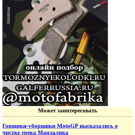
Может заинтересовать
Гонщики-уборщики MotoGP высказались о
чистке трека Мандалика