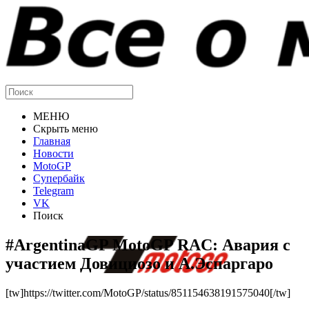
МЕНЮ
Скрыть меню
Главная
Новости
MotoGP
Супербайк
Telegram
VK
Поиск
#ArgentinaGP MotoGP RAC: Авария с
участием Довициозо и А.Эспаргаро
[tw]https://twitter.com/MotoGP/status/851154638191575040[/tw]