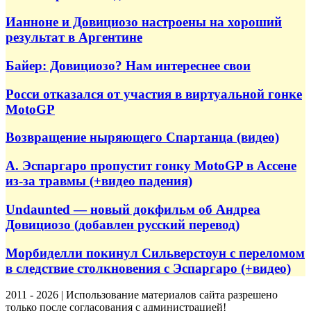
Ианноне и Довициозо настроены на хороший
результат в Аргентине
Байер: Довициозо? Нам интереснее свои
Росси отказался от участия в виртуальной гонке
MotoGP
Возвращение ныряющего Спартанца (видео)
А. Эспаргаро пропустит гонку MotoGP в Ассене
из-за травмы (+видео падения)
Undaunted — новый докфильм об Андреа
Довициозо (добавлен русский перевод)
Морбиделли покинул Сильверстоун с переломом
в следствие столкновения с Эспаргаро (+видео)
2011 - 2026 | Использование материалов сайта разрешено
только после согласования с администрацией!