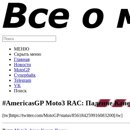
МЕНЮ
Скрыть меню
Главная
Новости
MotoGP
Супербайк
Telegram
VK
Поиск
#AmericasGP Moto3 RAC: Падение Кане
[tw]https://twitter.com/MotoGP/status/856184259916083200[/tw]