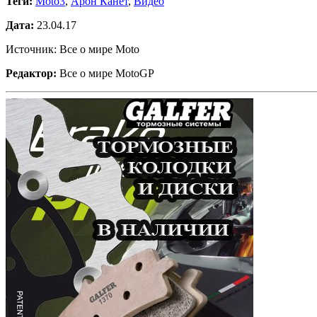
Теги:
Moto3
,
Арон Канет
,
Видео
Дата:
23.04.17
Источник: Все о мире Moto
Редактор:
Все о мире MotoGP