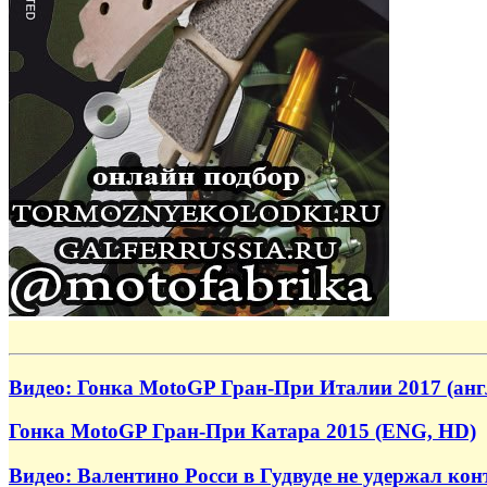
Видео: Гонка MotoGP Гран-При Италии 2017 (ан
Гонка MotoGP Гран-При Катара 2015 (ENG, HD)
Видео: Валентино Росси в Гудвуде не удержал к