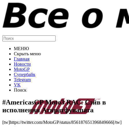
МЕНЮ
Скрыть меню
Главная
Новости
MotoGP
Супербайк
Telegram
VK
Поиск
#AmericasGP Moto3 RAC: Сэйв в
исполнении Атиратфувапата
[tw]https://twitter.com/MotoGP/status/856187651396849666[/tw]