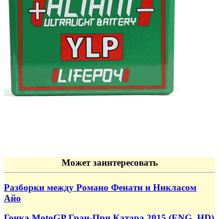
Может заинтересовать
Разборки между Романо Фенати и Никласом
Айо
Гонка MotoGP Гран-При Катара 2015 (ENG, HD)