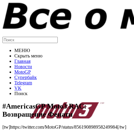
МЕНЮ
Скрыть меню
Главная
Новости
MotoGP
Супербайк
Telegram
VK
Поиск
#AmericasGP Moto3 RAC:
Возвращение Фенати
[tw]https://twitter.com/MotoGP/status/856190898958249984[/tw]