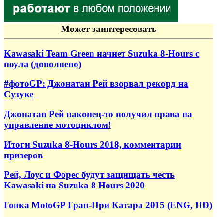
Может заинтересовать
Kawasaki Team Green начнет Suzuka 8-Hours с
поула (дополнено)
#фотоGP: Джонатан Рей взорвал рекорд на
Сузуке
Джонатан Рей наконец-то получил права на
управление мотоциклом!
Итоги Suzuka 8-Hours 2018, комментарии
призеров
Рей, Лоус и Форес будут защищать честь
Kawasaki на Suzuka 8 Hours 2020
Гонка MotoGP Гран-При Катара 2015 (ENG, HD)