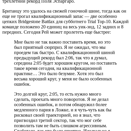
трехлетний рекорд Поля Эспаргаро.
Британцу это удалось на свежей гоночной шине, тогда как он
еще не трогал квалификационный запас — две особенно
цепких Bridgestone Battlax для субботнего Trial Top-10. Каждой
команде положено 20 единиц на весь уик-энд, 12 задних и 8
передних. Сегодня Рей может пролететь еще быстрее:
Мне было не так важно поставить время, но это
был приятный сюрприз. Я не ожидал, что мы
проедем так быстро. С квалификационной шиной
предыдущий рекорд был 2:06, так что я думал,
середина 2:05 будет хорошим кругом, но поставить
такое время сегодня, на квалификационной
практике… Это было безумие. Хотя это был
весьма хороший круг, у меня не было особенных
ошибок.
Это долгий круг, 2:05, то есть нужно много
сделать, проехать много поворотов. Я не делал
особенных ошибок, и потом обнаружил более
медленного парня в Ложке, и я чуть-чуть как бы
рисковал своей траекторией, но я знал, что
пригвоздил третий сектор, так что мог себе
позволить там не быть слишком агрессивным.
Сработало, так что было приятно. Изначально я