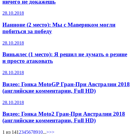
ничего не докажешь
28.10.2018
Ианноне (2 место): Мы с Мавериком могли
побиться за победу
28.10.2018
Виньялес (1 место): Я решил не думать о резине
и просто атаковать
28.10.2018
Видео: Гонка MotoGP Гран-При Австралии 2018
(английские комментарии, Full HD)
28.10.2018
Видео: Гонка Moto2 Гран-При Австралии 2018
(английские комментарии, Full HD)
1 из 14
1
2
3
4
5
6
7
8
9
10
...
>>>