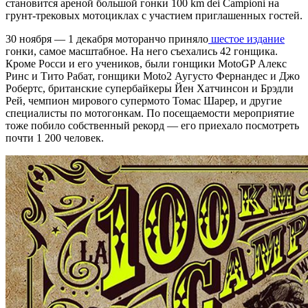
становится ареной большой гонки 100 km dei Campioni на
грунт-трековых мотоциклах с участием приглашенных гостей.
30 ноября — 1 декабря моторанчо приняло
шестое издание
гонки, самое масштабное. На него съехались 42 гонщика.
Кроме Росси и его учеников, были гонщики MotoGP Алекс
Ринс и Тито Рабат, гонщики Moto2 Аугусто Фернандес и Джо
Робертс, британские супербайкеры Йен Хатчинсон и Брэдли
Рей, чемпион мирового супермото Томас Шарер, и другие
специалисты по мотогонкам. По посещаемости мероприятие
тоже побило собственный рекорд — его приехало посмотреть
почти 1 200 человек.