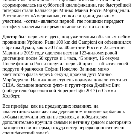
сформировалась на субботней квалификации, где быстрейшей
пятёркой стали Балдассари-Миньо-Манзи-Росси-Морбиделли.
В отличие от «Американы», гонки с индивидуальным
участием, «сотня» является парной, где гонщики передают
эстафету коллегам во время остановки на пит-стопе.
Доктор был первым и здесь, под уже зимним облачным небом
провинции Урбино. Ради 100 km dei Campioni он объединился
с братом Лукой, как в 2017-м. 40-летний Росси и 22-летний
Марини в 2019 году одолели всех на 123-километровой
дистанции после 50 кругов и 1 часа, 45 минут, 16 секунд.
После финиша Росси получил первый приз — объятия своей
подруги Франчески Софии Новелло. За ними мимо
клетчатого флага через 6 секунд проехал дуэт Миньо-
Морбиделли. На нижнюю ступень подиума попали гости из
США, большие знатоки флэт- и грунт-трека Джеймс Бич
(победитель барселонской Superprestigio 2017) и Сэмми
Хэлберт.
Все призёры, как на предыдущих изданиях, на
«валентиновском» желтом деревянном подиуме вдобавок к
кубкам получили венки из сосисок, а победителям
дополнительно вручили салями и ветчину (рядом с моторанчо
находится свиноферма, откуда ветер нередко доносит очень
специфический запах).