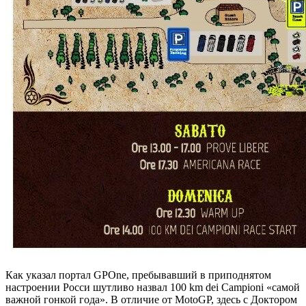
Как указал портал GPOne, пребывавший в приподнятом
настроении Росси шутливо назвал 100 km dei Campioni «самой
важной гонкой года». В отличие от MotoGP, здесь с Доктором