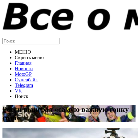
МЕНЮ
Скрыть меню
Главная
Новости
MotoGP
Супербайк
Telegram
VK
Поиск
Росси выиграл «самую важную гонку
года»