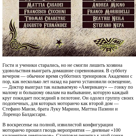
Гости и ученики старались, но не смогли лишить хозяина
удовольствия выиграть домашние соревнования. В субботу
вечером — обычное время субботних тренировок Академии с
пор, как несколько лет назад на ранчо установили освещение,
— Доктор выиграл так называемую «Американу» — гонку по
малому и большому овалам на выбывание, которую каждый
круг покидает последний в пелотоне. Он одолел группу своих
подопечных, для которых моторанчо как второй дом —
Стефано Манзи, брата Луку Марини, Маттиа Пазини и
Лоренцо Балдассари.
В воскресенье на полной, извилистой конфигурации
моторанчо прошел гвоздь мероприятия — дневные «100
километров чемпионов». Стартовая решетка к этой гонке