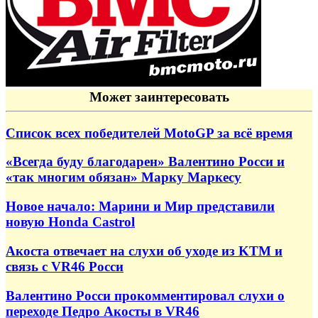
Может заинтересовать
Список всех победителей MotoGP за всё время
«Всегда буду благодарен» Валентино Росси и
«так многим обязан» Марку Маркесу
Новое начало: Марини и Мир представили
новую Honda Castrol
Акоста отвечает на слухи об уходе из KTM и
связь с VR46 Росси
Валентино Росси прокомментировал слухи о
переходе Педро Акосты в VR46