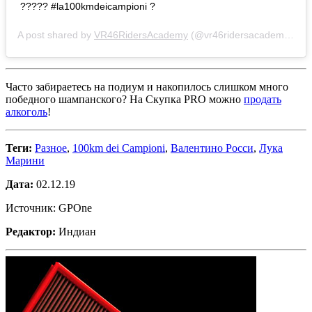
????? #la100kmdeicampioni ?
A post shared by
VR46RidersAcademy
(@vr46ridersacademyofficial) on
Часто забираетесь на подиум и накопилось слишком много
победного шампанского? На Скупка PRO можно
продать
алкоголь
!
Теги:
Разное
,
100km dei Campioni
,
Валентино Росси
,
Лука
Марини
Дата:
02.12.19
Источник: GPOne
Редактор:
Индиан