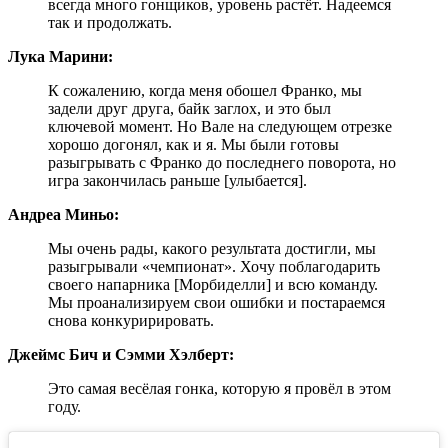
всегда много гонщиков, уровень растёт. Надеемся
так и продолжать.
Лука Марини:
К сожалению, когда меня обошел Франко, мы
задели друг друга, байк заглох, и это был
ключевой момент. Но Вале на следующем отрезке
хорошо догонял, как и я. Мы были готовы
разыгрывать с Франко до последнего поворота, но
игра закончилась раньше [улыбается].
Андреа Миньо:
Мы очень рады, какого результата достигли, мы
разыгрывали «чемпионат». Хочу поблагодарить
своего напарника [Морбиделли] и всю команду.
Мы проанализируем свои ошибки и постараемся
снова конкуририровать.
Джеймс Бич и Сэмми Хэлберт:
Это самая весёлая гонка, которую я провёл в этом
году.