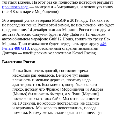
тягаться тяжело. На этот раз он полностью повторил результат
прошлого года
— выиграл и «Американу», и основную гонку
(в 2018-м в паре с Морбиделли).
Это первый успех ветерана MotoGP в 2019 году. Так как это
не последняя гонка Росси этой зимой, не исключено, что будет
продолжение. 14 декабря экипаж Марини, Росси и его друга
детства Алессио Салуччи будет в Абу-Даби на 12-часовом
автомобильном марафоне Gulf 12 Hours, гонять по треку Яс-
Марина. Трио итальянцев будет передавать друг другу
#46
Ferrari 488 GT3
, подготовленный старыми знакомыми
Доктора — швейцарским коллективом Kessel Racing.
Валентино Росси:
Гонка была очень долгой, состояние трека
несколько раз менялось. Вечером тут выше
влажность и меньше держака, поэтому надо
адаптироваться. Был момент, когда было как-то
плохо, потому что Франко [Морбиделли] и Андреа
[Миньо] были очень быстры, а у Луки [Марини]
после контакта заглох байк. Мы отставали почти
на 10 секунд, но хорошо постарались, не сдались,
и вернулись. Мы хорошо повеселились, погода
помогла. К тому же мы стали организованнее. Тут