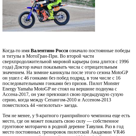
Когда-то имя
Валентино Росси
означало постоянные победы
и титулы в МотоГран-При. Во второй части
сверхпродолжительной мировой карьеры (она длится с 1996
года) Доктор начал показывать числа с отрицательным
значением. На зимние каникулы после этого сезона MotoGP
он ушел с 46 гонками без побед подряд, в том числе с 16
последовательными гонками без призов. Пилот Monster
Energy Yamaha MotoGP не стоял на вершине подиума с
Ассена-2017, он уже превзошел свою предыдущую сухую
серию, когда между Сепангом-2010 и Ассеном-2013
поместилось 44 «незолотых» заезда.
Тем не менее, у 9-кратного гранприйного чемпиона еще есть
место, где он может показать свою силу — собственное
грунтовое моторанчо в родной деревне Тавулия. Раз в год
место постоянных тренировок пилотской Академии VR46