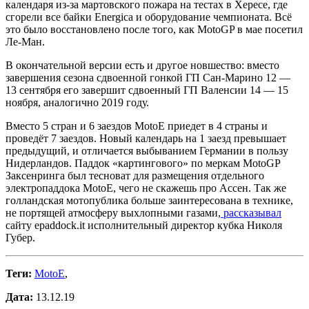
календаря из-за мартовского пожара на тестах в Хересе, где
сгорели все байки Energica и оборудование чемпионата. Всё
это было восстановлено после того, как MotoGP в мае посетил
Ле-Ман.
В окончательной версии есть и другое новшество: вместо
завершения сезона сдвоенной гонкой ГП Сан-Марино 12 —
13 сентября его завершит сдвоенный ГП Валенсии 14 — 15
ноября, аналогично 2019 году.
Вместо 5 стран и 6 заездов MotoE приедет в 4 страны и
проведёт 7 заездов. Новый календарь на 1 заезд превышает
предыдущий, и отличается выбыванием Германии в пользу
Нидерландов. Паддок «картингового» по меркам MotoGP
Заксенринга был тесноват для размещения отдельного
электропаддока MotoE, чего не скажешь про Ассен. Так же
голландская мотопублика больше заинтересована в технике,
не портящей атмосферу выхлопными газами,
рассказывал
сайту epaddock.it исполнительный директор кубка Николя
Губер.
Теги:
MotoE
,
Дата:
13.12.19