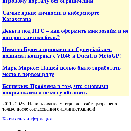
игровому порталу без ограничений
Самые яркие личности в киберспорте
Казахстана
Деньги под ПТС – как оформить микрозайм и не
потерять автомобиль?
Николо Булега прощается с Супербайком:
подписал контракт с VR46 и Ducati в MotoGP!
Марк Маркес: Нашей целью было заработать
место в первом ряду
Беццекки: Проблема в том, что с новыми
покрышками я не могу обгонять
2011 - 2026 | Использование материалов сайта разрешено
только после согласования с администрацией!
Контактная информация