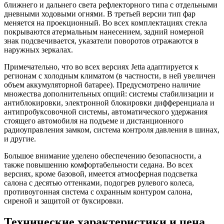
ближнего и дальнего света рефлекторного типа с отдельными
дневными ходовыми огнями. В третьей версии тип фар
меняется на проекционный. Во всех комплектациях стекла
покрываются атермальным нанесением, задний номерной
знак подсвечивается, указатели поворотов отражаются в
наружных зеркалах.
Примечательно, что во всех версиях Jetta адаптируется к
регионам с холодным климатом (в частности, в ней увеличен
объем аккумуляторной батарее). Предусмотрено наличие
множества дополнительных опций: системы стабилизации и
антиблокировки, электронной блокировки дифференциала и
антипробуксовочной системы, автоматического удержания
стоящего автомобиля на подъеме и дистанционного
радиоуправления замком, система контроля давления в шинах,
и другие.
Большое внимание уделено обеспечению безопасности, а
также повышению комфортабельности седана. Во всех
версиях, кроме базовой, имеется атмосферная подсветка
салона с десятью оттенками, подогрев рулевого колеса,
противоугонная система с охранным контуром салона,
сиреной и защитой от буксировки.
Технические характеристики и цена