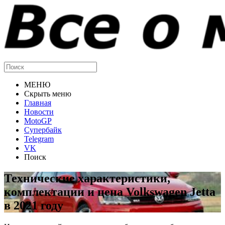
МЕНЮ
Скрыть меню
Главная
Новости
MotoGP
Супербайк
Telegram
VK
Поиск
Технические характеристики,
комплектации и цена Volkswagen Jetta
в 2021 году