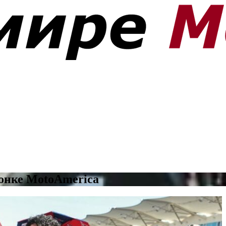
гонке MotoAmerica