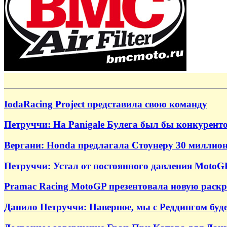
IodaRacing Project представила свою команду
Петруччи: На Panigale Булега был бы конкурент
Вергани: Honda предлагала Стоунеру 30 миллион
Петруччи: Устал от постоянного давления MotoGP
Pramac Racing MotoGP презентовала новую раскр
Данило Петруччи: Наверное, мы с Реддингом буде