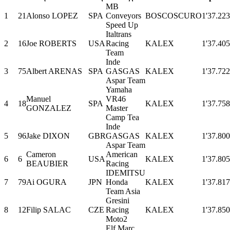
MB
1
21
Alonso LOPEZ
SPA
Conveyors
BOSCOSCURO
1'37.223
Speed Up
Italtrans
2
16
Joe ROBERTS
USA
Racing
KALEX
1'37.405
Team
Inde
3
75
Albert ARENAS
SPA
GASGAS
KALEX
1'37.722
Aspar Team
Yamaha
Manuel
VR46
4
18
SPA
KALEX
1'37.758
GONZALEZ
Master
Camp Tea
Inde
5
96
Jake DIXON
GBR
GASGAS
KALEX
1'37.800
Aspar Team
Cameron
American
6
6
USA
KALEX
1'37.805
BEAUBIER
Racing
IDEMITSU
7
79
Ai OGURA
JPN
Honda
KALEX
1'37.817
Team Asia
Gresini
8
12
Filip SALAC
CZE
Racing
KALEX
1'37.850
Moto2
Elf Marc