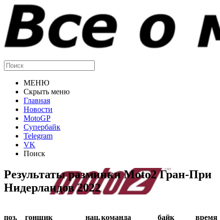
МЕНЮ
Скрыть меню
Главная
Новости
MotoGP
Супербайк
Telegram
VK
Поиск
Результаты разминки Moto2 Гран-При
Нидерландов 2022
поз.
гонщик
нац.
команда
байк
время