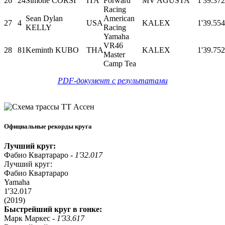
26
24
Simone CORSI
ITA
Forward
MV AGUSTA
1'39.372
Racing
Sean Dylan
American
27
4
USA
KALEX
1'39.554
KELLY
Racing
Yamaha
VR46
28
81
Keminth KUBO
THA
KALEX
1'39.752
Master
Camp Tea
PDF-документ с результатами
Официальные рекорды круга
Лучший круг:
Фабио Квартараро -
1'32.017
Лучший круг:
Фабио Квартараро
Yamaha
1'32.017
(2019)
Быстрейший круг в гонке:
Марк Маркес -
1'33.617