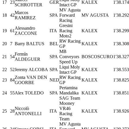
17
23
GER
KALEX
1'38.174
SCHROTTER
Intact GP
MV Agusta
Marcos
18
42
SPA
Forward
MV AGUSTA
1'38.292
RAMIREZ
Racing
Gresini
Alessandro
19
61
ITA
Racing
KALEX
1'38.299
ZACCONE
Moto2
RW Racing
20
7
Barry BALTUS
BEL
KALEX
1'38.308
GP
MB
Fermín
21
54
SPA
Conveyors
BOSCOSCURO
1'38.327
ALDEGUER
Speed Up
Liqui Moly
22
52
Jeremy ALCOBA
SPA
KALEX
1'38.553
Intact GP
Zonta VAN DEN
RW Racing
23
84
NED
KALEX
1'38.825
GOORBE
GP
Pertamina
24
55
Alex TOLEDO
SPA
Mandalika
KALEX
1'38.851
SAG Team
Mooney
Niccolò
VR46
25
28
ITA
KALEX
1'38.926
ANTONELLI
Racing
Team
MV Agusta