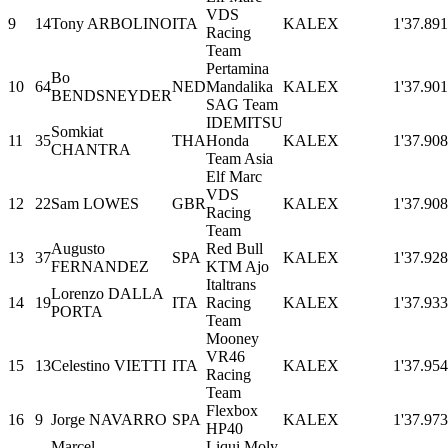
VDS
9
14
Tony ARBOLINO
ITA
KALEX
1'37.891
Racing
Team
Pertamina
Bo
10
64
NED
Mandalika
KALEX
1'37.901
BENDSNEYDER
SAG Team
IDEMITSU
Somkiat
11
35
THA
Honda
KALEX
1'37.908
CHANTRA
Team Asia
Elf Marc
VDS
12
22
Sam LOWES
GBR
KALEX
1'37.908
Racing
Team
Augusto
Red Bull
13
37
SPA
KALEX
1'37.928
FERNANDEZ
KTM Ajo
Italtrans
Lorenzo DALLA
14
19
ITA
Racing
KALEX
1'37.933
PORTA
Team
Mooney
VR46
15
13
Celestino VIETTI
ITA
KALEX
1'37.954
Racing
Team
Flexbox
16
9
Jorge NAVARRO
SPA
KALEX
1'37.973
HP40
Marcel
Liqui Moly