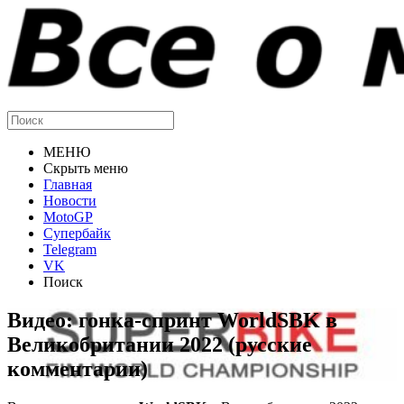
МЕНЮ
Скрыть меню
Главная
Новости
MotoGP
Супербайк
Telegram
VK
Поиск
Видео: гонка-спринт WorldSBK в
Великобритании 2022 (русские
комментарии)