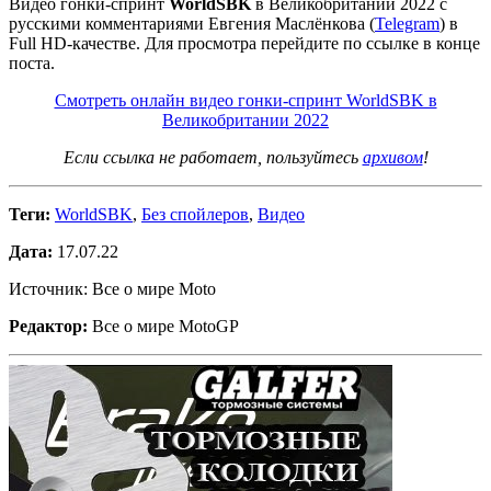
Видео гонки-спринт
WorldSBK
в Великобритании 2022 с
русскими комментариями Евгения Маслёнкова (
Telegram
) в
Full HD-качестве. Для просмотра перейдите по ссылке в конце
поста.
Смотреть онлайн видео гонки-спринт WorldSBK в
Великобритании 2022
Если ссылка не работает, пользуйтесь
архивом
!
Теги:
WorldSBK
,
Без спойлеров
,
Видео
Дата:
17.07.22
Источник: Все о мире Moto
Редактор:
Все о мире MotoGP