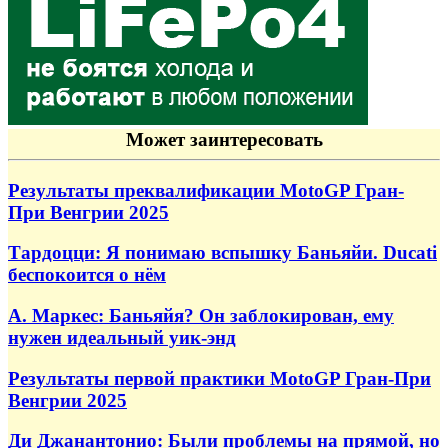
Может заинтересовать
Результаты преквалификации MotoGP Гран-
При Венгрии 2025
Тардоцци: Я понимаю вспышку Баньяйи. Ducati
беспокоится о нём
А. Маркес: Баньяйя? Он заблокирован, ему
нужен идеальный уик-энд
Результаты первой практики MotoGP Гран-При
Венгрии 2025
Ди Джанантонио: Были проблемы на прямой, но