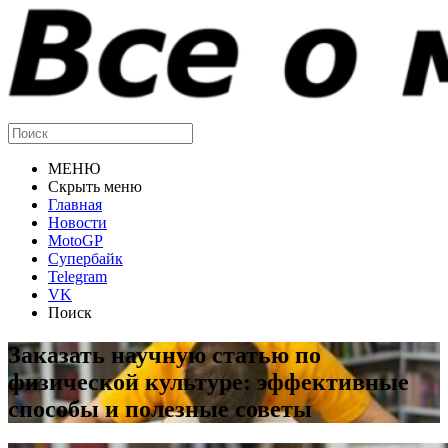
МЕНЮ
Скрыть меню
Главная
Новости
MotoGP
Супербайк
Telegram
VK
Поиск
Заказать научную статью по
физической культуре: эффективные
способы и полезные советы