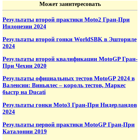
Может заинтересовать
Результаты второй практики Moto2 Гран-При
Индонезии 2024
Результаты второй гонки WorldSBK в Эшториле
2024
Результаты второй квалификации MotoGP Гран-
При Чехии 2020
Результаты официальных тестов MotoGP 2024 в
Валенсии: Виньялес – король тестов, Маркес
быстр на Ducati
Результаты гонки Moto3 Гран-При Нидерландов
2024
Результаты первой практики MotoGP Гран-При
Каталонии 2019