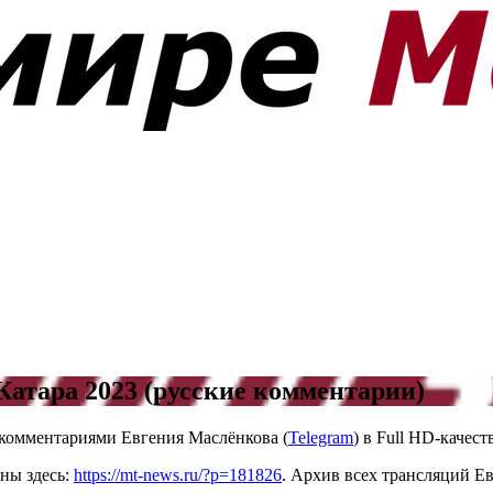
атара 2023 (русские комментарии)
 комментариями Евгения Маслёнкова (
Telegram
) в Full HD-качес
ны здесь:
https://mt-news.ru/?p=181826
. Архив всех трансляций Е