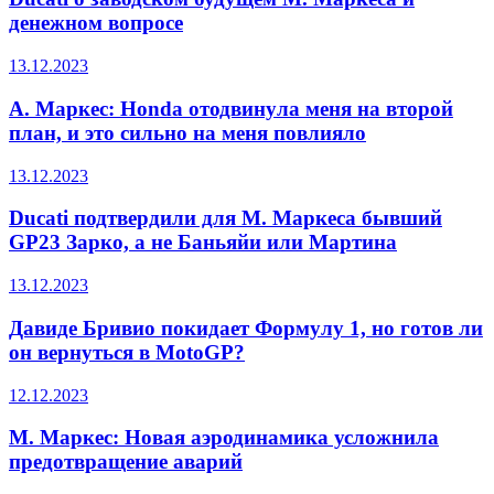
денежном вопросе
13.12.2023
А. Маркес: Honda отодвинула меня на второй
план, и это сильно на меня повлияло
13.12.2023
Ducati подтвердили для М. Маркеса бывший
GP23 Зарко, а не Баньяйи или Мартина
13.12.2023
Давиде Бривио покидает Формулу 1, но готов ли
он вернуться в MotoGP?
12.12.2023
М. Маркес: Новая аэродинамика усложнила
предотвращение аварий