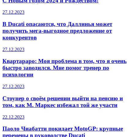
С Новым годом 2024 и Рождеством!
27.12.2023
В Ducati опасаются, что Даллинья может
получить мега-выгодное предложение от
конкурентов
27.12.2023
Квартараро: Моя проблема в том, что я очень
быстро заводился. Мне помог тренер по
психологии
27.12.2023
Стоунер о своём решении выйти на пенсию и
том, как М. Маркес избежал той же участи
22.12.2023
Паоло Чиабатти покидает MotoGP: крупные
перемены в руководстве Ducati