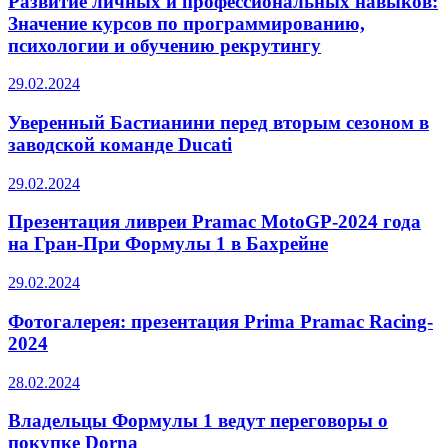
Развитие личных и профессиональных навыков:
Значение курсов по программированию,
психологии и обучению рекрутингу
29.02.2024
Уверенный Бастианини перед вторым сезоном в
заводской команде Ducati
29.02.2024
Презентация ливреи Pramac MotoGP-2024 года
на Гран-При Формулы 1 в Бахрейне
29.02.2024
Фотогалерея: презентация Prima Pramac Racing-
2024
28.02.2024
Владельцы Формулы 1 ведут переговоры о
покупке Dorna