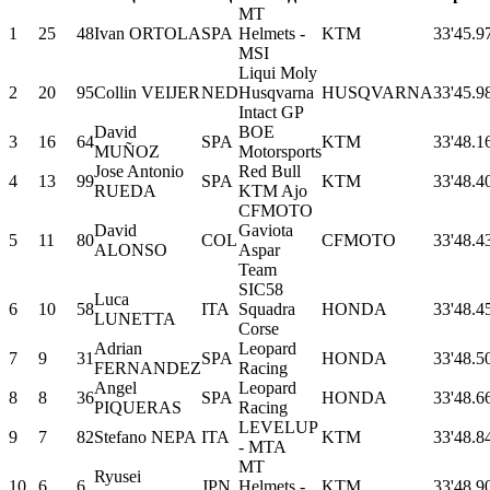
MT
1
25
48
Ivan ORTOLA
SPA
Helmets -
KTM
33'45.9
MSI
Liqui Moly
2
20
95
Collin VEIJER
NED
Husqvarna
HUSQVARNA
33'45.9
Intact GP
David
BOE
3
16
64
SPA
KTM
33'48.1
MUÑOZ
Motorsports
Jose Antonio
Red Bull
4
13
99
SPA
KTM
33'48.4
RUEDA
KTM Ajo
CFMOTO
David
Gaviota
5
11
80
COL
CFMOTO
33'48.4
ALONSO
Aspar
Team
SIC58
Luca
6
10
58
ITA
Squadra
HONDA
33'48.4
LUNETTA
Corse
Adrian
Leopard
7
9
31
SPA
HONDA
33'48.5
FERNANDEZ
Racing
Angel
Leopard
8
8
36
SPA
HONDA
33'48.6
PIQUERAS
Racing
LEVELUP
9
7
82
Stefano NEPA
ITA
KTM
33'48.8
- MTA
MT
Ryusei
10
6
6
JPN
Helmets -
KTM
33'48.9