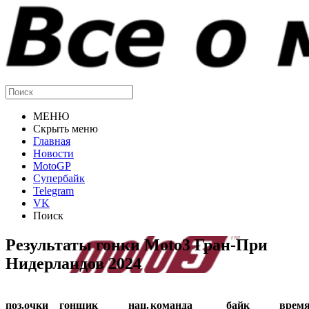
МЕНЮ
Скрыть меню
Главная
Новости
MotoGP
Супербайк
Telegram
VK
Поиск
Результаты гонки Moto3 Гран-При
Нидерландов 2024
поз.
очки
гонщик
нац.
команда
байк
врем