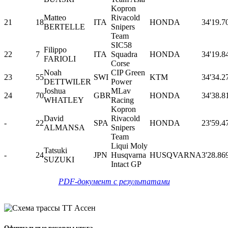
Kopron
Matteo
Rivacold
21
18
ITA
HONDA
34'19.7
BERTELLE
Snipers
Team
SIC58
Filippo
22
7
ITA
Squadra
HONDA
34'19.8
FARIOLI
Corse
Noah
CIP Green
23
55
SWI
KTM
34'34.2
DETTWILER
Power
Joshua
MLav
24
70
GBR
HONDA
34'38.8
WHATLEY
Racing
Kopron
David
Rivacold
-
22
SPA
HONDA
23'59.4
ALMANSA
Snipers
Team
Liqui Moly
Tatsuki
-
24
JPN
Husqvarna
HUSQVARNA
3'28.86
SUZUKI
Intact GP
PDF-документ с результатами
Официальные рекорды круга