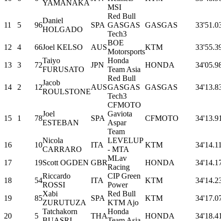
YAMANAKA
MSI
Red Bull
Daniel
11
5
96
SPA
GASGAS
GASGAS
33'51.0
HOLGADO
Tech3
BOE
12
4
66
Joel KELSO
AUS
KTM
33'55.3
Motorsports
Taiyo
Honda
13
3
72
JPN
HONDA
34'05.9
FURUSATO
Team Asia
Red Bull
Jacob
14
2
12
AUS
GASGAS
GASGAS
34'13.8
ROULSTONE
Tech3
CFMOTO
Joel
Gaviota
15
1
78
SPA
CFMOTO
34'13.9
ESTEBAN
Aspar
Team
Nicola
LEVELUP
16
10
ITA
KTM
34'14.1
CARRARO
- MTA
MLav
17
19
Scott OGDEN
GBR
HONDA
34'14.1
Racing
Riccardo
CIP Green
18
54
ITA
KTM
34'14.2
ROSSI
Power
Xabi
Red Bull
19
85
SPA
KTM
34'17.0
ZURUTUZA
KTM Ajo
Tatchakorn
Honda
20
5
THA
HONDA
34'18.4
BUASRI
Team Asia