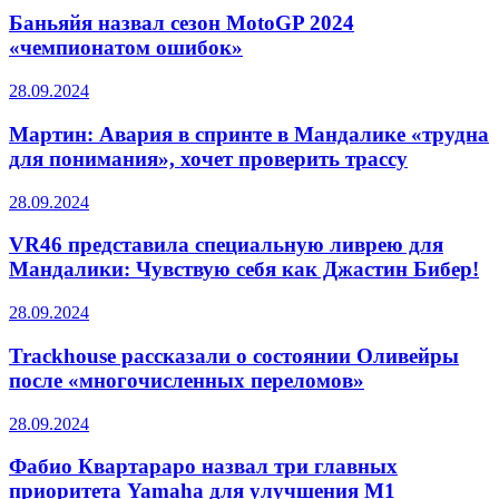
Баньяйя назвал сезон MotoGP 2024
«чемпионатом ошибок»
28.09.2024
Мартин: Авария в спринте в Мандалике «трудна
для понимания», хочет проверить трассу
28.09.2024
VR46 представила специальную ливрею для
Мандалики: Чувствую себя как Джастин Бибер!
28.09.2024
Trackhouse рассказали о состоянии Оливейры
после «многочисленных переломов»
28.09.2024
Фабио Квартараро назвал три главных
приоритета Yamaha для улучшения M1