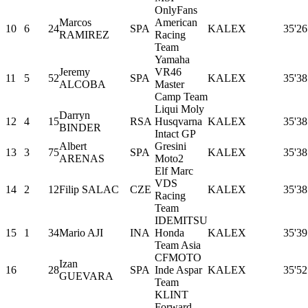
OnlyFans
Marcos
American
10
6
24
SPA
KALEX
35'26
RAMIREZ
Racing
Team
Yamaha
Jeremy
VR46
11
5
52
SPA
KALEX
35'38
ALCOBA
Master
Camp Team
Liqui Moly
Darryn
12
4
15
RSA
Husqvarna
KALEX
35'38
BINDER
Intact GP
Albert
Gresini
13
3
75
SPA
KALEX
35'38
ARENAS
Moto2
Elf Marc
VDS
14
2
12
Filip SALAC
CZE
KALEX
35'38
Racing
Team
IDEMITSU
15
1
34
Mario AJI
INA
Honda
KALEX
35'39
Team Asia
CFMOTO
Izan
16
28
SPA
Inde Aspar
KALEX
35'52
GUEVARA
Team
KLINT
Forward