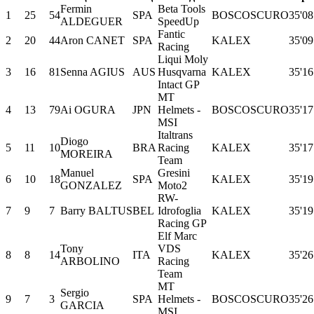
Fermin
Beta Tools
1
25
54
SPA
BOSCOSCURO
35'08
ALDEGUER
SpeedUp
Fantic
2
20
44
Aron CANET
SPA
KALEX
35'09
Racing
Liqui Moly
3
16
81
Senna AGIUS
AUS
Husqvarna
KALEX
35'16
Intact GP
MT
4
13
79
Ai OGURA
JPN
Helmets -
BOSCOSCURO
35'17
MSI
Italtrans
Diogo
5
11
10
BRA
Racing
KALEX
35'17
MOREIRA
Team
Manuel
Gresini
6
10
18
SPA
KALEX
35'19
GONZALEZ
Moto2
RW-
7
9
7
Barry BALTUS
BEL
Idrofoglia
KALEX
35'19
Racing GP
Elf Marc
Tony
VDS
8
8
14
ITA
KALEX
35'26
ARBOLINO
Racing
Team
MT
Sergio
9
7
3
SPA
Helmets -
BOSCOSCURO
35'26
GARCIA
MSI