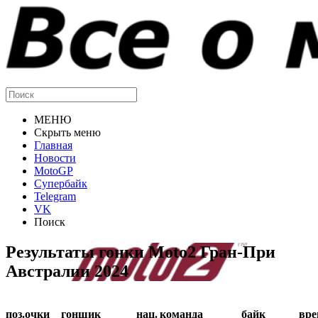
МЕНЮ
Скрыть меню
Главная
Новости
MotoGP
Супербайк
Telegram
VK
Поиск
Результаты гонки Moto2 Гран-При
Австралии 2024
поз.
очки
гонщик
нац.
команда
байк
вре