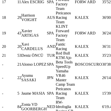
17
11
Alex ESCRIG
SPA
FORW ARD
35'52
Factory
Team
Preicanos
Harrison
18
29
AUS
Racing
KALEX
36'00
VOIGHT
Team
KLINT
Xavier
Forward
19
43
SPA
FORW ARD
36'24
ARTIGAS
Factory
Team
Xavi
Fantic
20
20
AND
KALEX
36'31
CARDELUS
Racing
Red Bull
21
53
Deniz ÖNCÜ
TUR
KALEX
35'23
KTM Ajo
Beta Tools
-
21
Alonso LOPEZ
SPA
BOSCOSCURO
30'38
SpeedUp
Yamaha
Ayumu
VR46
-
22
JPN
KALEX
26'14
SASAKI
Master
Camp Team
Preicanos
-
5
Jaume MASIA
SPA
Racing
KALEX
15'39
Team
RW-
Zonta VD
-
84
NED
Idrofoglia
KALEX
6'19.
GOORBERGH