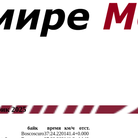
ик 2025
байк
время
км/ч
отст.
Boscoscuro
37:24.220
141.4
+0.000