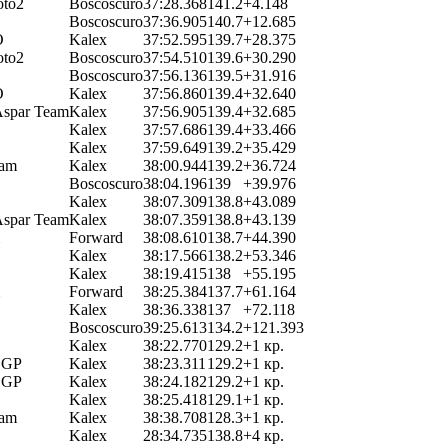
to2
Boscoscuro
37:28.368
141.2
+4.148
Boscoscuro
37:36.905
140.7
+12.685
O
Kalex
37:52.595
139.7
+28.375
to2
Boscoscuro
37:54.510
139.6
+30.290
Boscoscuro
37:56.136
139.5
+31.916
O
Kalex
37:56.860
139.4
+32.640
Aspar Team
Kalex
37:56.905
139.4
+32.685
Kalex
37:57.686
139.4
+33.466
Kalex
37:59.649
139.2
+35.429
eam
Kalex
38:00.944
139.2
+36.724
Boscoscuro
38:04.196
139
+39.976
Kalex
38:07.309
138.8
+43.089
Aspar Team
Kalex
38:07.359
138.8
+43.139
Forward
38:08.610
138.7
+44.390
Kalex
38:17.566
138.2
+53.346
Kalex
38:19.415
138
+55.195
Forward
38:25.384
137.7
+61.164
Kalex
38:36.338
137
+72.118
Boscoscuro
39:25.613
134.2
+121.393
Kalex
38:22.770
129.2
+1 кр.
 GP
Kalex
38:23.311
129.2
+1 кр.
 GP
Kalex
38:24.182
129.2
+1 кр.
Kalex
38:25.418
129.1
+1 кр.
eam
Kalex
38:38.708
128.3
+1 кр.
Kalex
28:34.735
138.8
+4 кр.