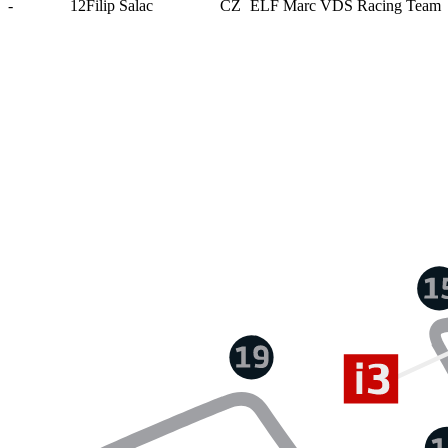
-
12
Filip Salac
CZ
ELF Marc VDS Racing Team