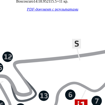
Boscoscuro
14:18.952
115.5
+11 кр.
PDF-документ с результатами