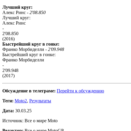
Лучший круг:
Алекс Ринс -
2'08.850
Лучший круг:
Алекс Ринс
-
2'08.850
(2016)
Быстрейший круг в гонке:
Франко Морбиделли -
2'09.948
Быстрейший круг в гонке:
Франко Морбиделли
-
2'09.948
(2017)
Обсуждение в телеграме:
Перейти к обсуждению
Теги:
Moto2
,
Результаты
Дата:
30.03.25
Источник: Все о мире Moto
Редактор:
Все о мире MotoGP