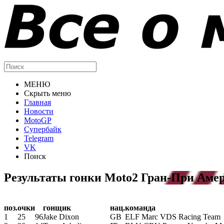
МЕНЮ
Скрыть меню
Главная
Новости
MotoGP
Супербайк
Telegram
VK
Поиск
Результаты гонки Moto2 Гран-При Амер
поз.
очки
гонщик
нац.
команда
1
25
96
Jake Dixon
GB
ELF Marc VDS Racing Team