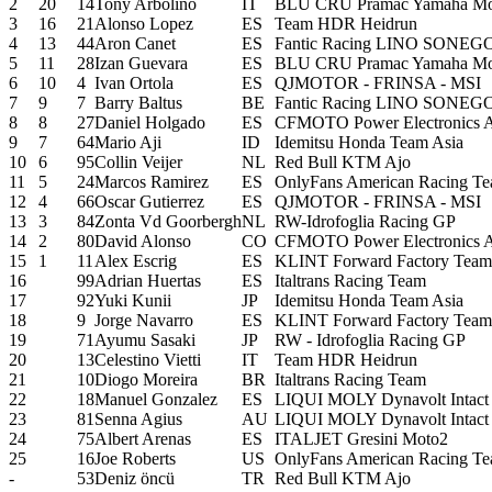
2
20
14
Tony Arbolino
IT
BLU CRU Pramac Yamaha Mo
3
16
21
Alonso Lopez
ES
Team HDR Heidrun
4
13
44
Aron Canet
ES
Fantic Racing LINO SONEG
5
11
28
Izan Guevara
ES
BLU CRU Pramac Yamaha Mo
6
10
4
Ivan Ortola
ES
QJMOTOR - FRINSA - MSI
7
9
7
Barry Baltus
BE
Fantic Racing LINO SONEG
8
8
27
Daniel Holgado
ES
CFMOTO Power Electronics 
9
7
64
Mario Aji
ID
Idemitsu Honda Team Asia
10
6
95
Collin Veijer
NL
Red Bull KTM Ajo
11
5
24
Marcos Ramirez
ES
OnlyFans American Racing T
12
4
66
Oscar Gutierrez
ES
QJMOTOR - FRINSA - MSI
13
3
84
Zonta Vd Goorbergh
NL
RW-Idrofoglia Racing GP
14
2
80
David Alonso
CO
CFMOTO Power Electronics 
15
1
11
Alex Escrig
ES
KLINT Forward Factory Team
16
99
Adrian Huertas
ES
Italtrans Racing Team
17
92
Yuki Kunii
JP
Idemitsu Honda Team Asia
18
9
Jorge Navarro
ES
KLINT Forward Factory Team
19
71
Ayumu Sasaki
JP
RW - Idrofoglia Racing GP
20
13
Celestino Vietti
IT
Team HDR Heidrun
21
10
Diogo Moreira
BR
Italtrans Racing Team
22
18
Manuel Gonzalez
ES
LIQUI MOLY Dynavolt Intact
23
81
Senna Agius
AU
LIQUI MOLY Dynavolt Intact
24
75
Albert Arenas
ES
ITALJET Gresini Moto2
25
16
Joe Roberts
US
OnlyFans American Racing T
-
53
Deniz öncü
TR
Red Bull KTM Ajo