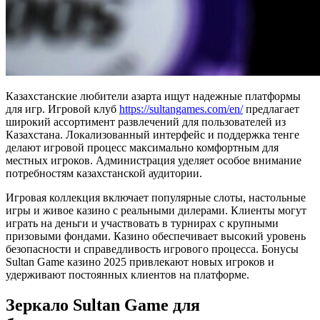
Казахстанские любители азарта ищут надежные платформы
для игр. Игровой клуб
https://sultangames.com/en/
предлагает
широкий ассортимент развлечений для пользователей из
Казахстана. Локализованный интерфейс и поддержка тенге
делают игровой процесс максимально комфортным для
местных игроков. Администрация уделяет особое внимание
потребностям казахстанской аудитории.
Игровая коллекция включает популярные слоты, настольные
игры и живое казино с реальными дилерами. Клиенты могут
играть на деньги и участвовать в турнирах с крупными
призовыми фондами. Казино обеспечивает высокий уровень
безопасности и справедливость игрового процесса. Бонусы
Sultan Game казино 2025 привлекают новых игроков и
удерживают постоянных клиентов на платформе.
Зеркало Sultan Game для