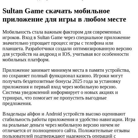
Sultan Game скачать мобильное
приложение для игры в любом месте
Мобильность стала важным фактором для современных
игроков. Вход в Sultan Game через специальное приложение
значительно упрощает процесс игры с телефона или
планшета. Разработчики создали оптимизированную версию
для устройств на андроид и IOS, учитывая все особенности
мобильных платформ.
Приложение занимает минимум места в памяти устройства,
но сохраняет полный функционал казино. Игроки могут
получать бездепозитные бонусы 2025 года за установку
приложения и первый вход через мобильную версию.
Система уведомлений информирует о новых акциях и
турнирах, что помогает не пропустить выгодные
предложения.
Владельцы айфон и Android устройств высоко оценивают
стабильность работы приложения и удобство навигации. Игра
на реальные деньги через мобильную версию ничем не
отличается от полноценного сайта. Положительные отзывы
пользователей подтверждают надежность операций с