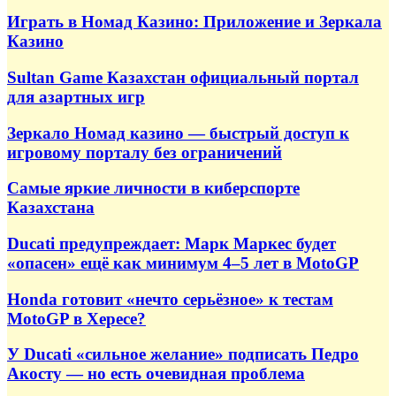
Играть в Номад Казино: Приложение и Зеркала
Казино
Sultan Game Казахстан официальный портал
для азартных игр
Зеркало Номад казино — быстрый доступ к
игровому порталу без ограничений
Самые яркие личности в киберспорте
Казахстана
Ducati предупреждает: Марк Маркес будет
«опасен» ещё как минимум 4–5 лет в MotoGP
Honda готовит «нечто серьёзное» к тестам
MotoGP в Хересе?
У Ducati «сильное желание» подписать Педро
Акосту — но есть очевидная проблема