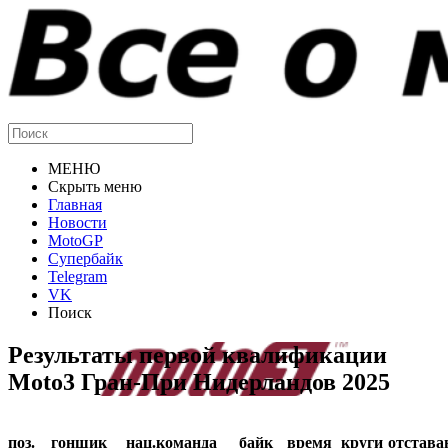
МЕНЮ
Скрыть меню
Главная
Новости
MotoGP
Супербайк
Telegram
VK
Поиск
Результаты первой квалификации
Moto3 Гран-При Нидерландов 2025
поз.
гонщик
нац.
команда
байк
время
круги
отстава