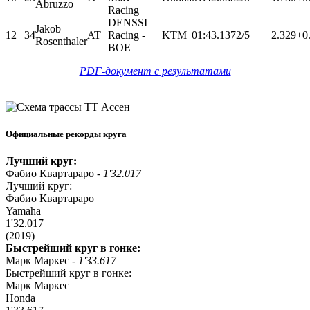
Abruzzo
Racing
DENSSI
Jakob
12
34
AT
Racing -
KTM
01:43.137
2/5
+2.329
+0
Rosenthaler
BOE
PDF-документ с результатами
Официальные рекорды круга
Лучший круг:
Фабио Квартараро -
1'32.017
Лучший круг:
Фабио Квартараро
Yamaha
1'32.017
(2019)
Быстрейший круг в гонке:
Марк Маркес -
1'33.617
Быстрейший круг в гонке:
Марк Маркес
Honda