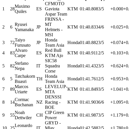
CFMOTO
Maximo
1
28
ES
Gaviota
KTM
01:40.808
3/5
+0.000
+0
Quiles
Aspar Team
FRINSA -
Ryusei
MT
2
6
JP
KTM
01:40.833
4/6
+0.025
+0
Yamanaka
Helmets -
MSI
Taiyo
Honda
3
72
JP
Honda
01:40.882
3/5
+0.074
+0
Furusato
Team Asia
Alvaro
Red Bull
4
83
ES
KTM
01:40.911
2/5
+0.103
+0
Carpe
KTM Ajo
SIC58
Stefano
5
82
IT
Squadra
Honda
01:41.432
3/5
+0.624
+0
Nepa
Corse
Tatchakorn
Honda
6
5
TH
Honda
01:41.761
2/5
+0.953
+0
Buasri
Team Asia
Marcos
LEVELUP-
7
89
ES
KTM
01:41.849
3/5
+1.041
+0
Uriarte
MTA
DENSSI
Cormac
8
14
NZ
Racing -
KTM
01:41.903
6/6
+1.095
+0
Buchanan
BOE
Noah
CIP Green
9
55
CH
KTM
01:41.987
3/5
+1.179
+0
Dettwiler
Power
GRYD -
Leonardo
10
25
IT
Mlav
Honda
01:42.588
2/5
+1.780
+0