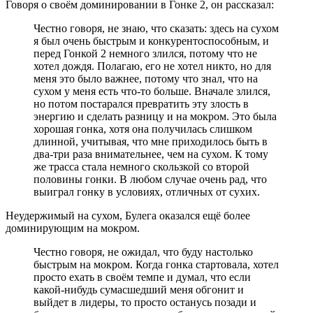
Говоря о своём доминировании в Гонке 2, он рассказал:
Честно говоря, не знаю, что сказать: здесь на сухом
я был очень быстрым и конкурентоспособным, и
перед Гонкой 2 немного злился, потому что не
хотел дождя. Полагаю, его не хотел никто, но для
меня это было важнее, потому что знал, что на
сухом у меня есть что-то больше. Вначале злился,
но потом постарался превратить эту злость в
энергию и сделать разницу и на мокром. Это была
хорошая гонка, хотя она получилась слишком
длинной, учитывая, что мне приходилось быть в
два-три раза внимательнее, чем на сухом. К тому
же трасса стала немного скользкой со второй
половины гонки. В любом случае очень рад, что
выиграл гонку в условиях, отличных от сухих.
Неудержимый на сухом, Булега оказался ещё более
доминирующим на мокром.
Честно говоря, не ожидал, что буду настолько
быстрым на мокром. Когда гонка стартовала, хотел
просто ехать в своём темпе и думал, что если
какой-нибудь сумасшедший меня обгонит и
выйдет в лидеры, то просто останусь позади и