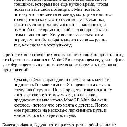
гонщиков, которым всё ещё нужно время, чтобы
показать весь свой потенциал. Мне повезло,
потому что я не менял команду, мотоцикл или что-
то ещё, тогда как кто-то сменил шеф-механика,
кто-то сменил команду, а кто-то — мотоцикл, и
нужно больше времени, чтобы адаптироваться к
этим изменениям. Хочу воспользоваться этим
периодом, чтобы набрать много очков — ровно
так, как сделал в этот уик-энд.
При таких впечатляющих выступлениях сложно представить,
что Булега не окажется в MotoGP в следующем году, и на фоне
уже бурлящего рынка он может вскоре получить несколько
предложений.
Думаю, сейчас справедливо время занять места и
подписать большие имена. Я надеюсь оказаться в
следующей группе. Не говорю, что тоже подпишу
контракт скоро: это моя мечта, но не знаю,
предложит ли мне кто-то MotoGP. Мне бы очень
хотелось, потому что это мечта с детства. Потом
мне пришлось на несколько лет сменить путь, и
мне хотелось бы вернуться туда.
Булега добавил, будучи готов рассмотреть любой вариант: