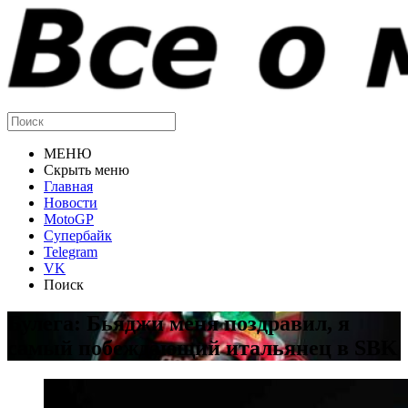
МЕНЮ
Скрыть меню
Главная
Новости
MotoGP
Супербайк
Telegram
VK
Поиск
Булега: Бьяджи меня поздравил, я
самый побеждающий итальянец в SBK