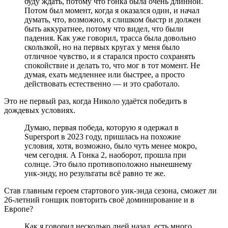
буду ждать, потому что гонка была очень длинной.
Потом был момент, когда я оказался один, и начал
думать, что, возможно, я слишком быстр и должен
быть аккуратнее, потому что видел, что были
падения. Как уже говорил, трасса была довольно
скользкой, но на первых кругах у меня было
отличное чувство, и я старался просто сохранять
спокойствие и делать то, что мог в тот момент. Не
думая, ехать медленнее или быстрее, а просто
действовать естественно — и это сработало.
Это не первый раз, когда Николо удаётся победить в
дождевых условиях.
Думаю, первая победа, которую я одержал в
Supersport в 2023 году, пришлась на похожие
условия, хотя, возможно, было чуть менее мокро,
чем сегодня. А Гонка 2, наоборот, прошла при
солнце. Это было противоположно нынешнему
уик-энду, но результаты всё равно те же.
Став главным героем стартового уик-энда сезона, сможет ли
26-летний гонщик повторить своё доминирование и в
Европе?
Как я говорил несколько дней назад, есть много