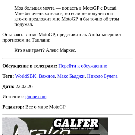
Моя большая мечта — попасть в MotoGP с Ducati.
Мне бы очень хотелось, но если не получится и
кто-то предложит мне MotoGP, я бы точно об этом
подумал.
Оставаясь в теме MotoGP, представитель Aruba завершил
прогнозом на Таиланд:
Кто выиграет? Алекс Маркес.
Обсуждение в телеграме:
Перейти к обсуждению
Теги:
WorldSBK
,
Важное
,
Макс Бьяджи
,
Николо Булега
Дата:
22.02.26
Источник:
gpone.com
Редактор:
Все о мире MotoGP