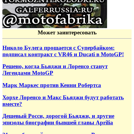
Может заинтересовать
Николо Булега прощается с Супербайком:
подписал контракт с VR46 и Ducati в MotoGP!
Решено, когда Бьяджи и Лоренсо станут
Легендами MotoGP
Марк Маркес против Кенни Робертса
Хорхе Лоренсо и Макс Бьяджи будут работать
вместе?
Дешевый Росси, дорогой Бьяджи, и другие
эпизоды биографии бывшей главы Aprilia