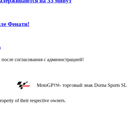
задерживаются на 35 минут
сле Фенати!
)
о после согласования с администрацией!
MotoGP
- торговый знак Dorna Sports SL
TM
roperty of their respective owners.