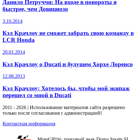
Данило Петруччи: На входе в повороты я
быстрее, чем Довициозо
3.10.2014
Кэл Крачлоу не сможет забрать свою команду в
LCR Honda
20.01.2014
Кэл Крачлоу о Ducati и будущем Хорхе Лоренсо
12.08.2013
Кэл Крачлоу: Хотелось бы, чтобы мой экипаж
перешел со мной в Ducati
2011 - 2026 | Использование материалов сайта разрешено
только после согласования с администрацией!
Контактная информация
MotoGP
- торговый знак Dorna Sports SL
TM