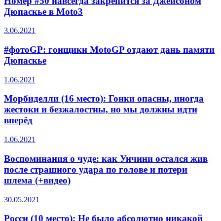
Номер #50 навсегда закрепится за Джейсоном
Дюпаскье в Moto3
3.06.2021
#фотоGP: гонщики MotoGP отдают дань памяти
Дюпаскье
1.06.2021
Морбиделли (16 место): Гонки опасны, иногда
жестоки и безжалостны, но мы должны идти
вперёд
1.06.2021
Воспоминания о чуде: как Унчини остался жив
после страшного удара по голове и потери
шлема (+видео)
30.05.2021
Росси (10 место): Не было абсолютно никакой