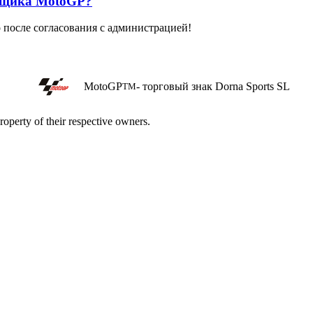
онщика MotoGP?
о после согласования с администрацией!
MotoGP
- торговый знак Dorna Sports SL
TM
roperty of their respective owners.