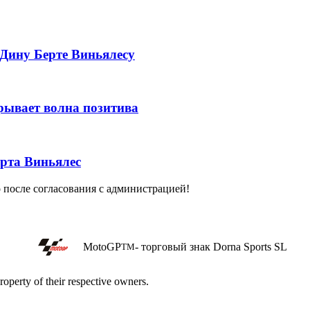
Дину Берте Виньялесу
рывает волна позитива
ерта Виньялес
о после согласования с администрацией!
MotoGP
- торговый знак Dorna Sports SL
TM
roperty of their respective owners.