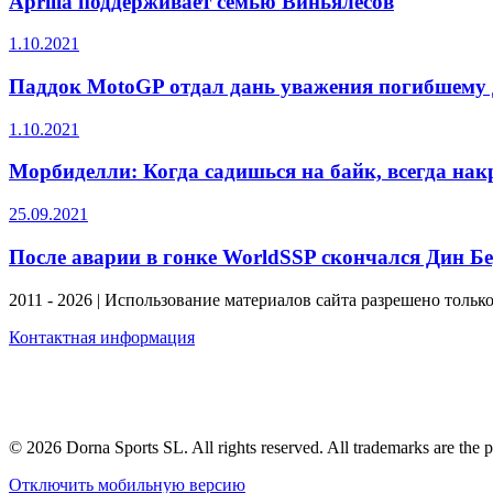
Aprilia поддерживает семью Виньялесов
1.10.2021
Паддок MotoGP отдал дань уважения погибшему 
1.10.2021
Морбиделли: Когда садишься на байк, всегда нак
25.09.2021
После аварии в гонке WorldSSP скончался Дин Б
2011 - 2026 | Использование материалов сайта разрешено тольк
Контактная информация
© 2026 Dorna Sports SL. All rights reserved. All trademarks are the p
Отключить мобильную версию