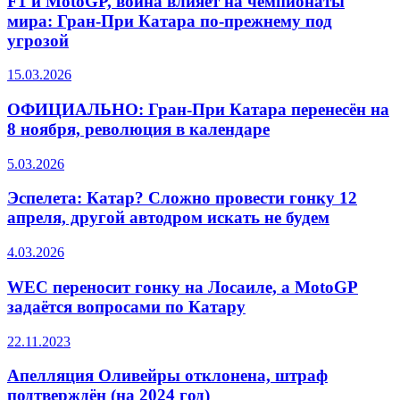
F1 и MotoGP, война влияет на чемпионаты
мира: Гран-При Катара по-прежнему под
угрозой
15.03.2026
ОФИЦИАЛЬНО: Гран-При Катара перенесён на
8 ноября, революция в календаре
5.03.2026
Эспелета: Катар? Сложно провести гонку 12
апреля, другой автодром искать не будем
4.03.2026
WEC переносит гонку на Лосаиле, а MotoGP
задаётся вопросами по Катару
22.11.2023
Апелляция Оливейры отклонена, штраф
подтверждён (на 2024 год)