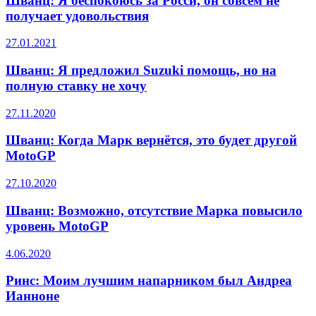
Шванц: Я беспокоюсь за Росси, он совсем не
получает удовольствия
27.01.2021
Шванц: Я предложил Suzuki помощь, но на
полную ставку не хочу
27.11.2020
Шванц: Когда Марк вернётся, это будет другой
MotoGP
27.10.2020
Шванц: Возможно, отсутствие Марка повысило
уровень MotoGP
4.06.2020
Ринс: Моим лучшим напарником был Андреа
Ианноне