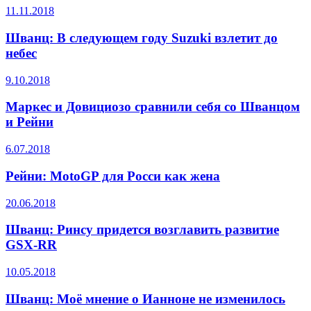
11.11.2018
Шванц: В следующем году Suzuki взлетит до
небес
9.10.2018
Маркес и Довициозо сравнили себя со Шванцом
и Рейни
6.07.2018
Рейни: MotoGP для Росси как жена
20.06.2018
Шванц: Ринсу придется возглавить развитие
GSX-RR
10.05.2018
Шванц: Моё мнение о Ианноне не изменилось