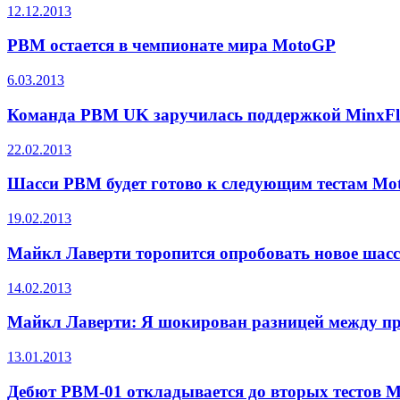
12.12.2013
PBM остается в чемпионате мира MotoGP
6.03.2013
Команда PBM UK заручилась поддержкой MinxFl
22.02.2013
Шасси PBM будет готово к следующим тестам Mo
19.02.2013
Майкл Лаверти торопится опробовать новое шас
14.02.2013
Майкл Лаверти: Я шокирован разницей между п
13.01.2013
Дебют PBM-01 откладывается до вторых тестов M