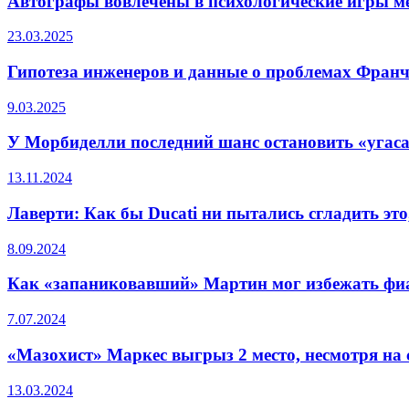
Автографы вовлечены в психологические игры м
23.03.2025
Гипотеза инженеров и данные о проблемах Франч
9.03.2025
У Морбиделли последний шанс остановить «угас
13.11.2024
Лаверти: Как бы Ducati ни пытались сгладить эт
8.09.2024
Как «запаниковавший» Мартин мог избежать фи
7.07.2024
«Мазохист» Маркес выгрыз 2 место, несмотря на 
13.03.2024