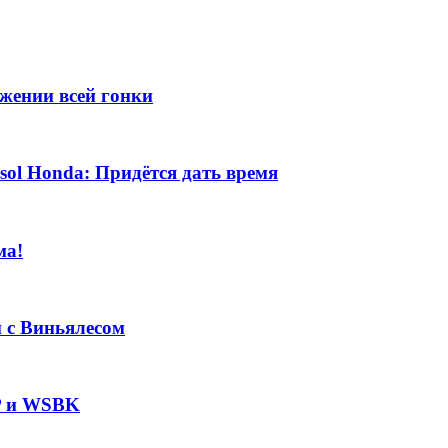
яжении всей гонки
sol Honda: Придётся дать время
ма!
и с Виньялесом
P и WSBK