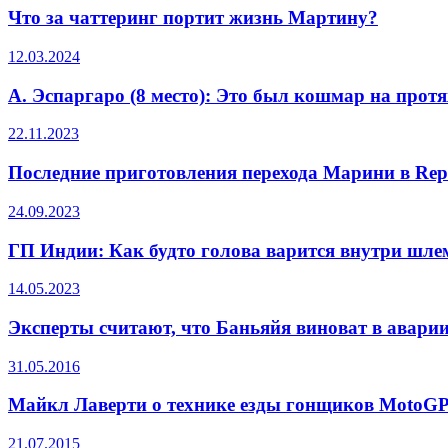
Что за чаттеринг портит жизнь Мартину?
12.03.2024
А. Эспаргаро (8 место): Это был кошмар на прот
22.11.2023
Последние приготовления перехода Марини в Rep
24.09.2023
ГП Индии: Как будто голова варится внутри шле
14.05.2023
Эксперты считают, что Баньяйя виноват в авари
31.05.2016
Майкл Лаверти о технике езды гонщиков MotoG
21.07.2015