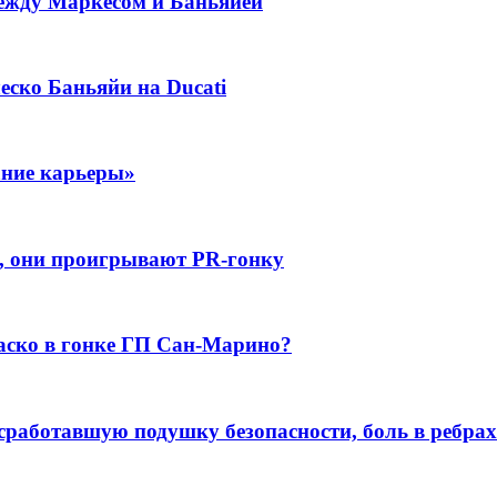
ежду Маркесом и Баньяйей
еско Баньяйи на Ducati
ание карьеры»
о, они проигрывают PR-гонку
аско в гонке ГП Сан-Марино?
сработавшую подушку безопасности, боль в ребрах