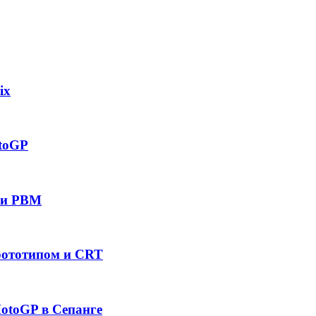
ix
toGP
си PBM
рототипом и CRT
otoGP в Сепанге