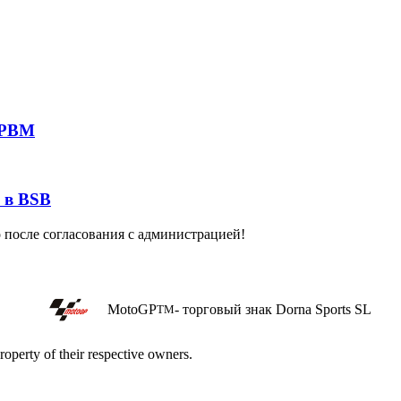
 PBM
 в BSB
о после согласования с администрацией!
MotoGP
- торговый знак Dorna Sports SL
TM
roperty of their respective owners.