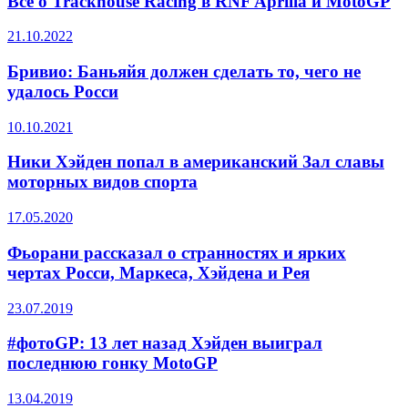
Всё о Trackhouse Racing в RNF Aprilia и MotoGP
21.10.2022
Бривио: Баньяйя должен сделать то, чего не
удалось Росси
10.10.2021
Ники Хэйден попал в американский Зал славы
моторных видов спорта
17.05.2020
Фьорани рассказал о странностях и ярких
чертах Росси, Маркеса, Хэйдена и Рея
23.07.2019
#фотоGP: 13 лет назад Хэйден выиграл
последнюю гонку MotoGP
13.04.2019