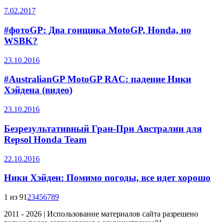
7.02.2017
#фотоGP: Два гонщика MotoGP, Honda, но
WSBK?
23.10.2016
#AustralianGP MotoGP RAC: падение Ники
Хэйдена (видео)
23.10.2016
Безрезультативный Гран-При Австралии для
Repsol Honda Team
22.10.2016
Ники Хэйден: Помимо погоды, все идет хорошо
1 из 9
1
2
3
4
5
6
7
8
9
2011 - 2026 | Использование материалов сайта разрешено