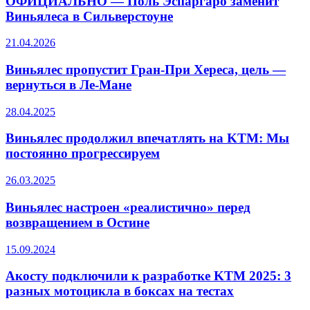
ОФИЦИАЛЬНО — Поль Эспаргаро заменит
Виньялеса в Сильверстоуне
21.04.2026
Виньялес пропустит Гран-При Хереса, цель —
вернуться в Ле-Мане
28.04.2025
Виньялес продолжил впечатлять на KTM: Мы
постоянно прогрессируем
26.03.2025
Виньялес настроен «реалистично» перед
возвращением в Остине
15.09.2024
Акосту подключили к разработке KTM 2025: 3
разных мотоцикла в боксах на тестах