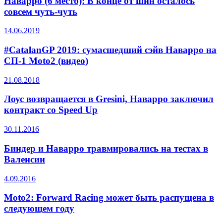
Наварро (6 место): В конце от шин осталось
совсем чуть-чуть
14.06.2019
#CatalanGP 2019: сумасшедший сэйв Наварро на
СП-1 Moto2 (видео)
21.08.2018
Лоус возвращается в Gresini, Наварро заключил
контракт со Speed Up
30.11.2016
Биндер и Наварро травмировались на тестах в
Валенсии
4.09.2016
Moto2: Forward Racing может быть распущена в
следующем году