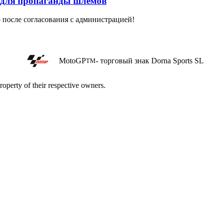
 для пропаганды шлемов
о после согласования с администрацией!
MotoGP
- торговый знак Dorna Sports SL
TM
roperty of their respective owners.