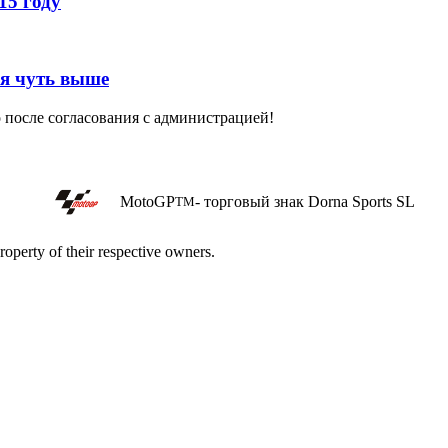
15 году
ся чуть выше
о после согласования с администрацией!
MotoGP
- торговый знак Dorna Sports SL
TM
roperty of their respective owners.