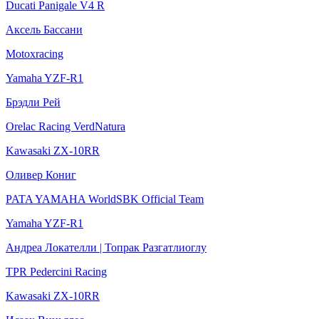
Ducati Panigale V4 R
Аксель Бассани
Motoxracing
Yamaha YZF-R1
Брэдли Рей
Orelac Racing VerdNatura
Kawasaki ZX-10RR
Оливер Кониг
PATA YAMAHA WorldSBK Official Team
Yamaha YZF-R1
Андреа Локателли | Топрак Разгатлиоглу
TPR Pedercini Racing
Kawasaki ZX-10RR