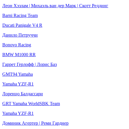
Леон Хэзлам | Михаэль ван дер Марк | Скотт Реддинг
Barni Racing Team
Ducati Panigale V4 R
Данило Петруччи
Bonovo Racing
BMW M1000 RR
Гаррет Герлофф | Лорис Баз
GMT94 Yamaha
Yamaha YZF-R1
Лоренцо Балдассари
GRT Yamaha WorldSBK Team
Yamaha YZF-R1
Доминик Агертер | Реми Гарднер