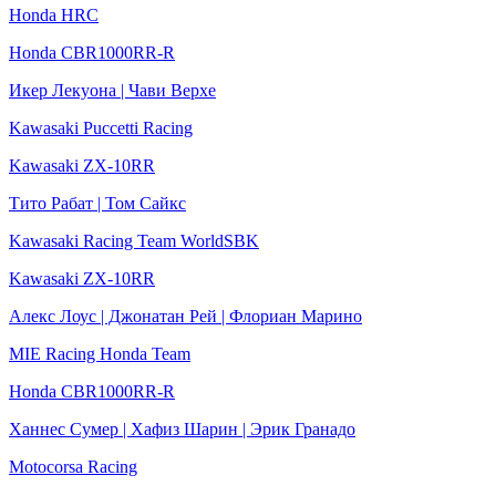
Honda HRC
Honda CBR1000RR-R
Икер Лекуона | Чави Верхе
Kawasaki Puccetti Racing
Kawasaki ZX-10RR
Тито Рабат | Том Сайкс
Kawasaki Racing Team WorldSBK
Kawasaki ZX-10RR
Алекс Лоус | Джонатан Рей | Флориан Марино
MIE Racing Honda Team
Honda CBR1000RR-R
Ханнес Сумер | Хафиз Шарин | Эрик Гранадо
Motocorsa Racing