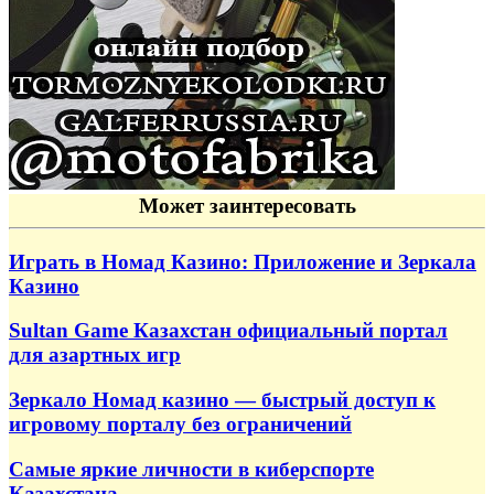
Может заинтересовать
Играть в Номад Казино: Приложение и Зеркала
Казино
Sultan Game Казахстан официальный портал
для азартных игр
Зеркало Номад казино — быстрый доступ к
игровому порталу без ограничений
Самые яркие личности в киберспорте
Казахстана