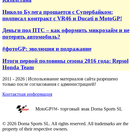
Николо Булега прощается с Супербайком:
подписал контракт с VR46 и Ducati в MotoGP!
Деньги под ПТС – как оформить микрозайм и не
потерять автомобиль?
#фотоGP: эволюция и подражание
Итоги первой половины сезона 2016 года: Repsol
Honda Team
2011 - 2026 | Использование материалов сайта разрешено
только после согласования с администрацией!
Контактная информация
MotoGP
- торговый знак Dorna Sports SL
TM
© 2026 Dorna Sports SL. All rights reserved. All trademarks are the
property of their respective owners.