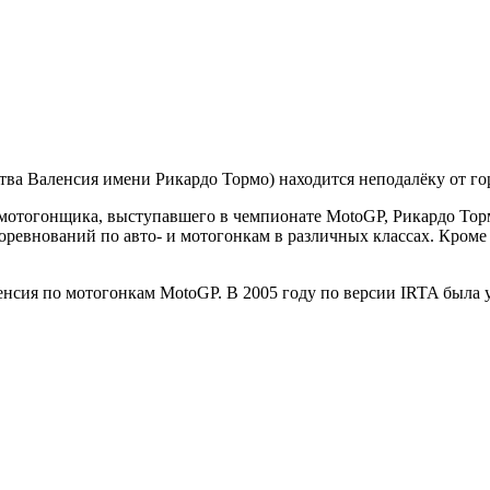
ества Валенсия имени Рикардо Тормо) находится неподалёку от гор
го мотогонщика, выступавшего в чемпионате MotoGP, Рикардо Тор
ревнований по авто- и мотогонкам в различных классах. Кроме то
ленсия по мотогонкам MotoGP. В 2005 году по версии IRTA была