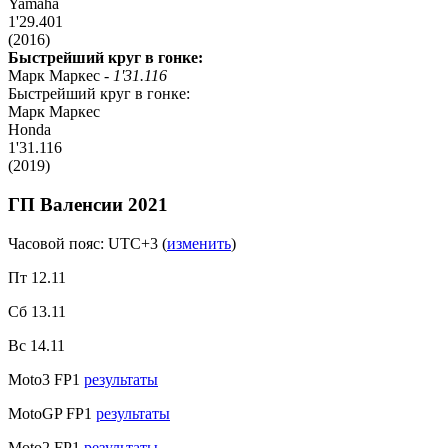
Yamaha
1'29.401
(2016)
Быстрейший круг в гонке:
Марк Маркес -
1'31.116
Быстрейший круг в гонке:
Марк Маркес
Honda
1'31.116
(2019)
ГП Валенсии 2021
Часовой пояс: UTC+3
(
изменить
)
Пт 12.11
Сб 13.11
Вс 14.11
Moto3 FP1
результаты
MotoGP FP1
результаты
Moto2 FP1
результаты