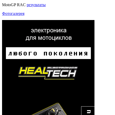
MotoGP RAC
результаты
Фотогалерея