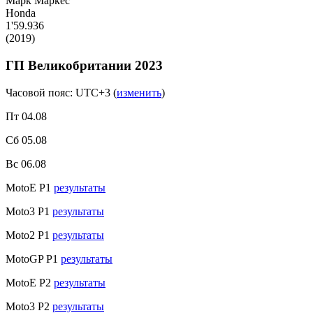
Марк Маркес
Honda
1'59.936
(2019)
ГП Великобритании 2023
Часовой пояс: UTC+3
(
изменить
)
Пт 04.08
Сб 05.08
Вс 06.08
MotoE P1
результаты
Moto3 P1
результаты
Moto2 P1
результаты
MotoGP P1
результаты
MotoE P2
результаты
Moto3 P2
результаты