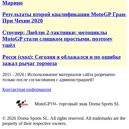
Марино
Результаты второй квалификации MotoGP Гран-
При Чехии 2020
Стоунер: Люблю 2-тактники; мотоциклы
MotoGP стали слишком простыми, поэтому
ушёл
Росси (сход): Сегодня я облажался и по ошибке
зажал рычаг тормоза
2011 - 2026 | Использование материалов сайта разрешено
только после согласования с администрацией!
Контактная информация
MotoGP
- торговый знак Dorna Sports SL
TM
© 2026 Dorna Sports SL. All rights reserved. All trademarks are the
property of their respective owners.