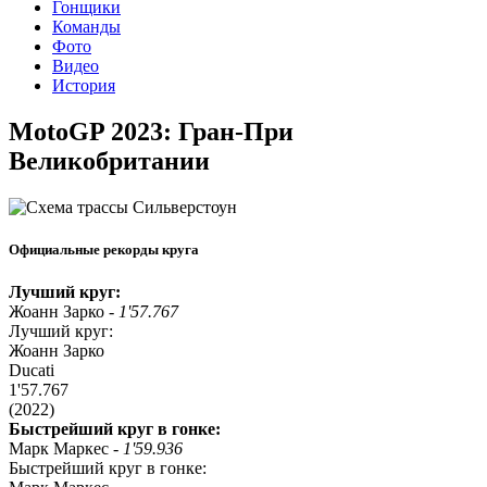
Гонщики
Команды
Фото
Видео
История
MotoGP 2023: Гран-При
Великобритании
Официальные рекорды круга
Лучший круг:
Жоанн Зарко -
1'57.767
Лучший круг:
Жоанн Зарко
Ducati
1'57.767
(2022)
Быстрейший круг в гонке:
Марк Маркес -
1'59.936
Быстрейший круг в гонке: