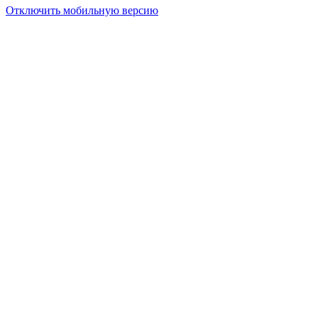
Отключить мобильную версию