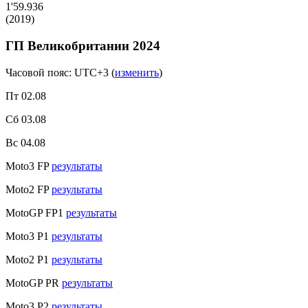
1'59.936
(2019)
ГП Великобритании 2024
Часовой пояс: UTC+3
(
изменить
)
Пт 02.08
Сб 03.08
Вс 04.08
Moto3 FP
результаты
Moto2 FP
результаты
MotoGP FP1
результаты
Moto3 P1
результаты
Moto2 P1
результаты
MotoGP PR
результаты
Moto3 P2
результаты