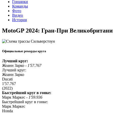
Гонщики
Команды
Фото
Видео
История
MotoGP 2024: Гран-При Великобритан
Официальные рекорды круга
Лучший круг:
Жоанн Зарко -
1'57.767
Лучший круг:
Жоанн Зарко
Ducati
1'57.767
(2022)
Быстрейший круг в гонке:
Марк Маркес -
1'59.936
Быстрейший круг в гонке:
Марк Маркес
Honda