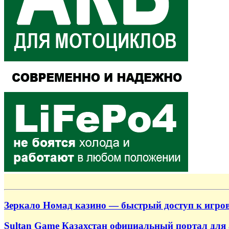
Зеркало Номад казино — быстрый доступ к игров
Sultan Game Казахстан официальный портал для