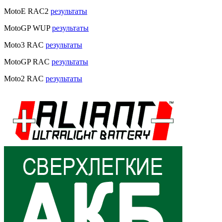
MotoE RAC2
результаты
MotoGP WUP
результаты
Moto3 RAC
результаты
MotoGP RAC
результаты
Moto2 RAC
результаты