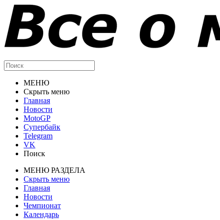
МЕНЮ
Скрыть меню
Главная
Новости
MotoGP
Супербайк
Telegram
VK
Поиск
МЕНЮ РАЗДЕЛА
Скрыть меню
Главная
Новости
Чемпионат
Календарь