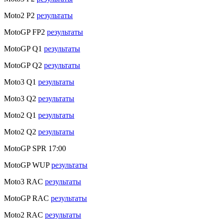
Moto2 P2
результаты
MotoGP FP2
результаты
MotoGP Q1
результаты
MotoGP Q2
результаты
Moto3 Q1
результаты
Moto3 Q2
результаты
Moto2 Q1
результаты
Moto2 Q2
результаты
MotoGP SPR
17:00
MotoGP WUP
результаты
Moto3 RAC
результаты
MotoGP RAC
результаты
Moto2 RAC
результаты