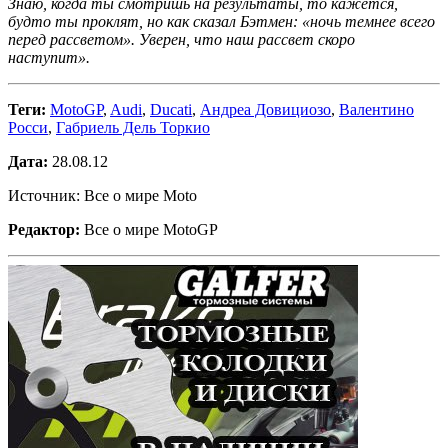
Знаю, когда ты смотришь на результаты, то кажется,
будто ты проклят, но как сказал Бэтмен: «ночь темнее всего
перед рассветом». Уверен, что наш рассвет скоро
наступит».
Теги:
MotoGP
,
Audi
,
Ducati
,
Андреа Довициозо
,
Валентино
Росси
,
Габриель Дель Торкио
Дата:
28.08.12
Источник: Все о мире Moto
Редактор:
Все о мире MotoGP