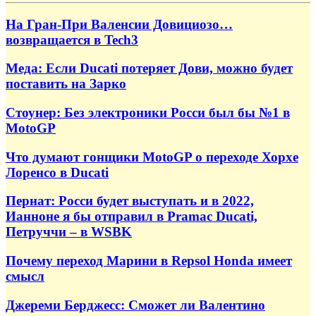
На Гран-При Валенсии Довициозо…
возвращается в Tech3
Меда: Если Ducati потеряет Дови, можно будет
поставить на Зарко
Стоунер: Без электроники Росси был бы №1 в
MotoGP
Что думают гонщики MotoGP о переходе Хорхе
Лоренсо в Ducati
Пернат: Росси будет выступать и в 2022,
Ианноне я бы отправил в Pramac Ducati,
Петруччи – в WSBK
Почему переход Марини в Repsol Honda имеет
смысл
Джереми Берджесс: Сможет ли Валентино