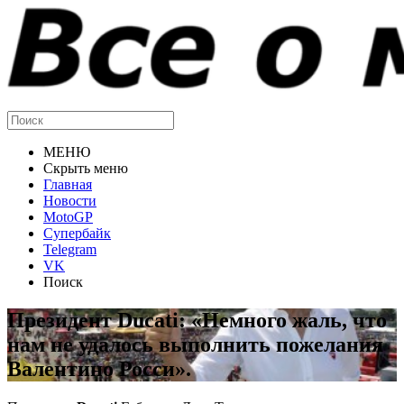
МЕНЮ
Скрыть меню
Главная
Новости
MotoGP
Супербайк
Telegram
VK
Поиск
Президент Ducati: «Немного жаль, что
нам не удалось выполнить пожелания
Валентино Росси».