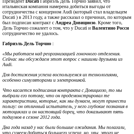
Президент
Ducati
Габриэль Дель Торчио заявил, что
итальянская компания намерена добиться выгоды от
сотрудничества с концерном Audi (который стал владельцем
Ducati ) в 2013 году
, а также рассказал о причинах, по которым
был подписан контракт с
Андреа Довициозо
. Кроме того,
Дель Торчио сожалеет о том, что у Ducati и
Валентино Росси
сотрудничество не удалось.
Габриэль Дель Торчио
:
«Мы работаем над реорганизацией гоночного отделения.
Сейчас мы обсуждаем этот вопрос с нашими друзьями из
Audi.
Для достижения успеха воспользуемся их технологиями,
особенно симуляторами и электроникой.
Что касается подписания контракта с Довициозо, то мы
выбрали его потому, что он продемонстрировал те
характеристики, которые, как мы думаем, могут принести
пользу: он отличный испытатель, у него глубокие познания в
мотоциклах и он настоящий борец, что доказывают пять
подиумов в сезоне 2012 года.
Два года назад у нас были большие ожидания. Мы полагали,
что сумеем добиться большего успеха, но, увы, этого не