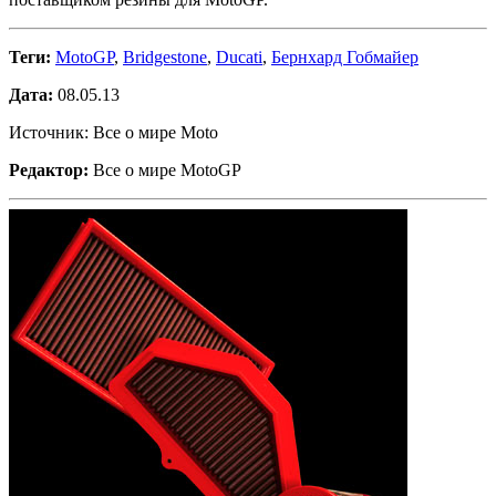
Теги:
MotoGP
,
Bridgestone
,
Ducati
,
Бернхард Гобмайер
Дата:
08.05.13
Источник: Все о мире Moto
Редактор:
Все о мире MotoGP