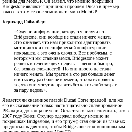
резины для MotoGP
. Он заявил, что именно покрышки
Bridgestone являются причиной проблем Ducati в премьер-
классе в этом сезоне чемпионата мира MotoGP.
Бернхард Гобмайер:
«Судя по информации, которую я получил от
Bridgestone, они вообще не стали ничего менять.
Это означает, что нам приходится адаптировать
мотоцикл к их специфической конфигурации
покрышек, а это очень сложно. Все проблемы, с
которыми мы сталкиваемся, Bridgestone может
решить в течение двух недель — легко и быстро,
без всяких сложностей. Но они просто не стали
ничего менять. Мы тратим в сто раз больше денег
и в тысячу раз больше времени, чтобы исправить
то, что они могут исправить без каких-либо затрат
за пару недель».
Является ли сказанное главой Ducati Corse правдой, или же
его высказывание только часть тщательно спланированной
PR-акции, до конца не ясно. Остается только вспомнить, что в
2007 году Кейси Стоунер одержал победу именно на
покрышках Bridgestone, и его триумф стал одной из главных
предпосылок для того, чтобы Bridgestone стал монопольным
поставщиком резины для MotoGP.