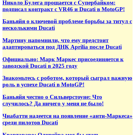
Николо Булега прощается с Супербайком:
подписал контракт с VR46 и Ducati в MotoGP!
Баньяйя о ключевой проблеме борьбы за титул с
несколькими Ducati
Мартину напомнили, что ему предстоит
адаптироваться под ДНК Aprilia после Ducati
Официально: Марк Маркес присоединяется к
заводской Ducati в 2025 году
Знакомьтесь с роботом, который сыграл важную
роль в успехе Ducati в MotoGP!
Баньяйя честно о Сильверстоуне: Что
случилось? Да ничего у меня не было!
Чиабатти надеется на появление «анти-Маркеса»
среди пилотов Ducati
Квартараро: Оливейра мог бы стать